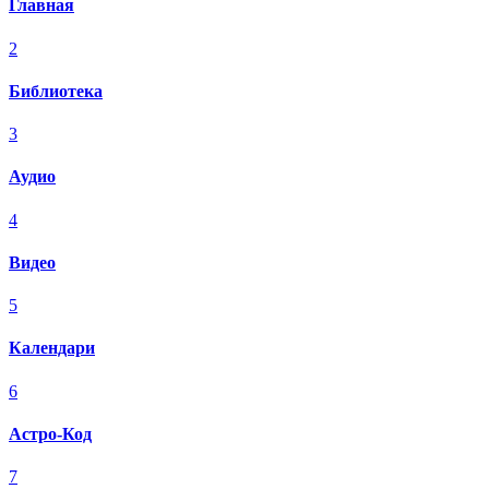
Главная
2
Библиотека
3
Аудио
4
Видео
5
Календари
6
Астро-Код
7