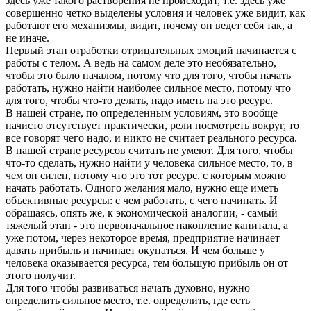
здесь уже такого раст­ворения не происходит, т.е. здесь уже
совершенно четко выделены условия и человек уже видит, как
работают его механизмы, видит, почему он ведет себя так, а
не иначе.
Первый этап отработки отрицательных эмоций начинается с
рабо­ты с телом. А ведь на самом деле это необязательно,
чтобы это бы­ло началом, потому что для того, чтобы начать
работать, нужно найти наиболее сильное место, потому что
для того, чтобы что-то делать, надо иметь на это ресурс.
В нашей стране, по определенным условиям, это вообще
начисто отсутствует практически, рели посмотреть вокруг, то
все говорят чего надо, и никто не считает реального ресурса.
В нашей стране ресурсов считать не умеют. Для того, чтобы
что-то сделать, нужно найти у человека сильное место, то, в
чем он силен, потому что это тот ресурс, с которым можно
начать работать. Одного желания мало, нужно еще иметь
объективные ресурсы: с чем работать, с чего начинать. И
обращаясь, опять же, к экономической аналогии, - самый
тяжелый этап - это первоначальное накопление капитала, а
уже по­том, через некоторое время, предприятие начинает
давать прибыль и начинает окупаться. И чем больше у
человека оказывается ресурса, тем большую прибыль он от
этого получит.
Для того чтобы развиваться начать духовно, нужно
определить сильное место, т.е. определить, где есть