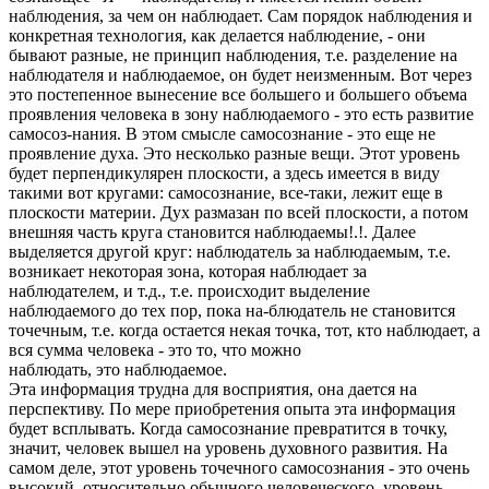
наблюдения, за чем он наблю­дает. Сам порядок наблюдения и
конкретная технология, как делается наблюдение, - они
бывают разные, не принцип наблюдения, т.е. раз­деление на
наблюдателя и наблюдаемое, он будет неизменным. Вот че­рез
это постепенное вынесение все большего и большего объема
про­явления человека в зону наблюдаемого - это есть развитие
самосоз-нания. В этом смысле самосознание - это еще не
проявление духа. Это несколько разные вещи. Этот уровень
будет перпендикулярен плоскости, а здесь имеется в виду
такими вот кругами: самосозна­ние, все-таки, лежит еще в
плоскости материи. Дух размазан по всей плоскости, а потом
внешняя часть круга становится наблюдаемы!.!. Далее
выделяется другой круг: наблюдатель за наблюдаемым, т.е.
возникает некоторая зона, которая наблюдает за
наблюдателем, и т.д., т.е. происходит выделение
наблюдаемого до тех пор, пока на-блюдатель не становится
точечным, т.е. когда остается некая точ­ка, тот, кто наблюдает, а
вся сумма человека - это то, что можно
наблюдать, это наблюдаемое.
Эта информация трудна для восприятия, она дается на
перспективу. По мере приобретения опыта эта информация
будет всплывать. Когда самосознание превратится в точку,
значит, человек вышел на уровень духовного развития. На
самом деле, этот уровень точечного самосознания - это очень
высокий, относительно обычного человече­ского, уровень