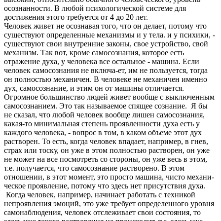
осознанности. В любой психологической системе для
достижения этого требуется от 4 до 20 лет.
Человек живет не осознавая того, что он делает, потому что
существуют определенные механизмы и у тела. и у психики, -
суще­ствуют свои внутренние законы, свое устройство, свой
механизм. Так вот, кроме самосознания, которое есть
отражение духа, у чело­века все остальное - машина. Если
человек самосознания не включа-ет, им не пользуется, тогда
он полностью механичен. В человеке не механичен именно
дух, самосознание, и этим он от машины отличает­ся.
Огромное большинство людей живет вообще с выключенным
само­сознанием. Это так называемое спящее сознание. Я бы
не сказал, что любой человек вообще лишен самосознания,
какая-то минимальная степень проявленности духа есть у
каждого человека, - вопрос в том, в каком объеме этот дух
растворен. То есть, когда человек впадает, например, в гнев,
страх или тоску, он уже в этом полно­стью растворен, он уже
не может на все посмотреть со стороны, он уже весь в этом,
т.е. получается, что самосознание растворено. В этом
отношении, в этот момент, это просто машина, чисто механи­
ческое проявление, потому что здесь нет присутствия духа.
Когда человек, например, начинает работать с техникой
непроя­вления эмоций, это уже требует определенного уровня
самонаблюдения, человек отслеживает свои состояния, то