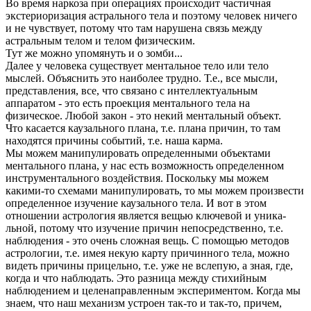
Во время наркоза при операциях происходит частичная
экстериоризация астрального тела и поэтому человек ничего
и не чувствует, потому что там нарушена связь между
астральным телом и телом фи­зическим.
Тут же можно упомянуть и о зомби...
Далее у человека существует ментальное тело или тело
мыслей. Объяснить это наиболее трудно. Т.е., все мысли,
представления, все, что связано с интеллектуальным
аппаратом - это есть проекция ментального тела на
физическое. Любой закон - это некий менталь­ный объект.
Что касается каузального плана, т.е. плана причин, то там
находятся причины событий, т.е. наша карма.
Мы можем манипулировать определенными объектами
ментального плана, у нас есть возможность определенном
инструментального воз­действия. Поскольку мы можем
какими-то схемами манипулировать, то мы можем произвести
определенное изучение каузального тела. И вот в этом
отношении астрология является вещью ключевой и уника­
льной, потому что изучение причин непосредственно, т.е.
наблюде­ния - это очень сложная вещь. С помощью методов
астрологии, т.e. имея некую карту причинного тела, можно
видеть причины прицельно, т.е. уже не вслепую, а зная, где,
когда и что наблюдать. Это ра­зница между стихийным
наблюдением и целенаправленным эксперимен­том. Когда мы
знаем, что наш механизм устроен так-то и так-то, причем,