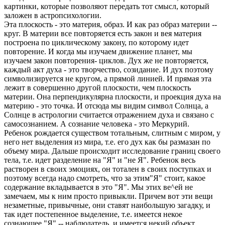
картинки, которые позволяют пе­редать тот смысл, который
зало­жен в астропсихологии.
Эта плоскость - это материя, образ. И как раз образ материи --
круг. В материи все повторяется есть закон и вея материя
постро­ена по циклическому закону, по которому идет
повторение. И ког­да мы изучаем движение планет, мы
изучаем закон повторения- цик­лов. Дух же не повторяется,
каж­дый акт духа - это творчество, созидание. И дух поэтому
символи­зируется не кругом, а прямой ли­нией. И прямая эта
лежит в совер­шенно другой плоскости, чем плоскость
материи. Она перпендику­лярна плоскости, и проекция духа на
материю - это точка. И отсюда мы видим символ Солнца, а
Солнце в астрологии считается отражением духа и связано с
самосознанием. А сознание человека - это Меркурий.
Ребенок рождается существом тотальным, слитным с миром, у
него нет выделения из мира, т.е. его дух как бы размазан по
объему ми­ра. Дальше происходит исследование границ своего
тела, т.е. идет разделение на "Я" и "не Я". Ребенок весь
растворен в своих эмоци­ях, он тотален в своих поступках и
поэтому всегда надо смотреть, что за этим"Я" стоит, какое
содержание вкладывается в это "Я". Мы этих ве^ей не
замечаем, мы к ним просто привыкли. Причем вот эти вещи
незаметные, привычные, они ставят наибольшую загадку, и
так идет постепенное выделение, т.е. имеется некое
сознающее "Я" -- наблюдатель, и имеется некий объект