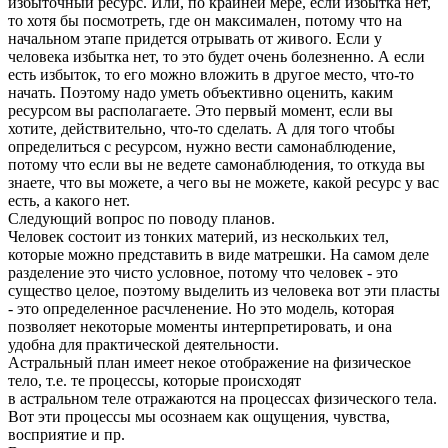
избыточный ресурс. Или, по крайней мере, если избытка нет,
то хотя бы посмотреть, где он максимален, потому что на
начальном этапе придется отрывать от живого. Если у
человека избытка нет, то это будет очень болезненно. А если
есть избыток, то его можно вложить в другое место, что-то
начать. Поэтому надо уметь объективно оценить, каким
ресурсом вы располагаете. Это первый момент, если вы
хотите, действительно, что-то сделать. А для того чтобы
определиться с ресурсом, нужно вести самонаблюдение,
потому что если вы не ведете самонаблюдения, то откуда вы
знаете, что вы можете, а чего вы не можете, какой ресурс у вас
есть, а какого нет.
Следующий вопрос по поводу планов.
Человек состоит из тонких материй, из нескольких тел,
которые можно представить в виде матрешки. На самом деле
разделение это чисто условное, потому что человек - это
существо целое, поэтому выделить из человека вот эти пласты
- это определен­ное расчленение. Но это мо­дель, которая
позволяет не­которые моменты интерпрети­ровать, и она
удобна для практической деятельности.
Астральный план имеет некое отображение на физи­ческое
тело, т.е. те про­цессы, которые происходят
в астральном теле отражаются на процессах физического тела.
Вот эти процессы мы осознаем как ощущения, чувства,
восприятие и пр.