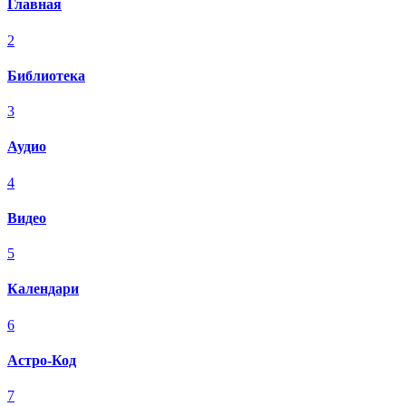
Главная
2
Библиотека
3
Аудио
4
Видео
5
Календари
6
Астро-Код
7