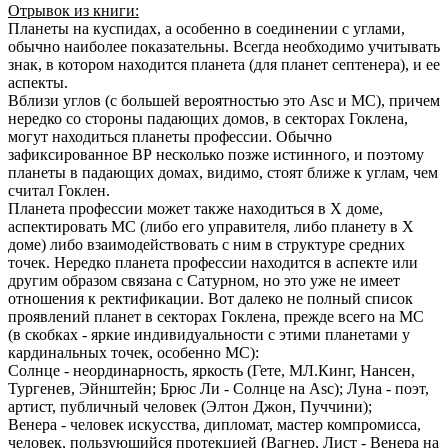
Отрывок из книги:
Планеты на куспидах, а особенно в соединении с углами,
обычно наиболее показательны. Всегда необходимо учитывать
знак, в котором находится планета (для планет септенера), и ее
аспекты.
Вблизи углов (с большей вероятностью это Asc и МС), причем
нередко со стороны падающих домов, в секторах Гоклена,
могут находиться планеты профессии. Обычно
зафиксированное ВР несколько позже истинного, и поэтому
планеты в падающих домах, видимо, стоят ближе к углам, чем
считал Гоклен.
Планета профессии может также находиться в Х доме,
аспектировать МС (либо его управителя, либо планету в Х
доме) либо взаимодействовать с ним в структуре средних
точек. Нередко планета профессии находится в аспекте или
другим образом связана с Сатурном, но это уже не имеет
отношения к ректификации. Вот далеко не полный список
проявлений планет в секторах Гоклена, прежде всего на МС
(в скобках - яркие индивидуальности с этими планетами у
кардинальных точек, особенно МС):
Солнце - неординарность, яркость (Гете, МЛ.Кинг, Нансен,
Тургенев, Эйнштейн; Брюс Ли - Солнце на Asc); Луна - поэт,
артист, публичный человек (Элтон Джон, Пуччини);
Венера - человек искусства, дипломат, мастер компромисса,
человек, пользующийся протекцией (Вагнер, Лист - Венера на