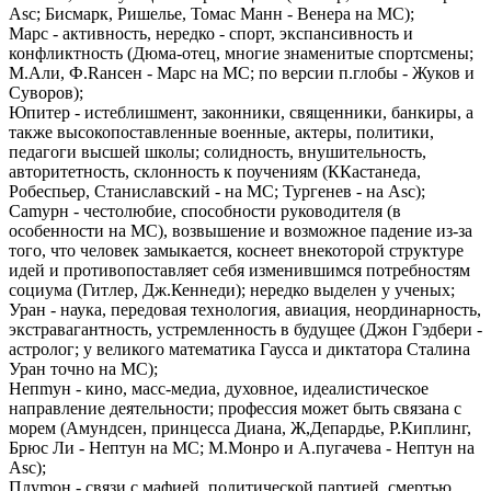
Asc; Бисмарк, Ришелье, Томас Манн - Венера на МС);
Марс - активность, нередко - спорт, экспансивность и
конфликтность (Дюма-отец, многие знаменитые спортсмены;
М.Али, Ф.Rансен - Марс на МС; по версии п.глобы - Жуков и
Суворов);
Юпитер - истеблишмент, законники, священники, банкиры, а
также высокопоставленные военные, актеры, политики,
педагоги высшей школы; солидность, внушительность,
авторитетность, склонность к поучениям (ККастанеда,
Робеспьер, Станиславский - на МС; Тургенев - на Asc);
Саmурн - честолюбие, способности руководителя (в
особенности на МС), возвышение и возможное падение из-за
того, что человек замыкается, коснеет внекоторой структуре
идей и противопоставляет себя изменившимся потребностям
социума (Гитлер, Дж.Кеннеди); нередко выделен у ученых;
Уран - наука, передовая технология, авиация, неординарность,
экстравагантность, устремленность в будущее (Джон Гэдбери -
астролог; у великого математика Гаусса и диктатора Сталина
Уран точно на МС);
Непmун - кино, масс-медиа, духовное, идеалистическое
направление деятельности; профессия может быть связана с
морем (Амундсен, принцесса Диана, Ж,Депардье, Р.Киплинг,
Брюс Ли - Нептун на МС; М.Монро и А.пугачева - Нептун на
Asc);
Плуmон - связи с мафией, политической партией, смертью,