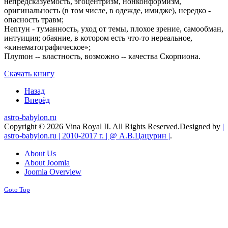
непредсказуемость, эгоцентризм, нонконформизм,
оригинальность (в том числе, в одежде, имидже), нередко -
опасность травм;
Неnтун - туманность, уход от темы, плохое зрение, самообман,
интуиция; обаяние, в котором есть что-то нереальное,
«кинематографическое»;
Плуmон -- властность, возможно -- качества Скорпиона.
Скачать книгу
Назад
Вперёд
astro-babylon.ru
Copyright © 2026 Vina Royal II. All Rights Reserved.
Designed by
|
astro-babylon.ru | 2010-2017 г. | @ А.В.Цацурин |
.
About Us
About Joomla
Joomla Overview
Goto Top