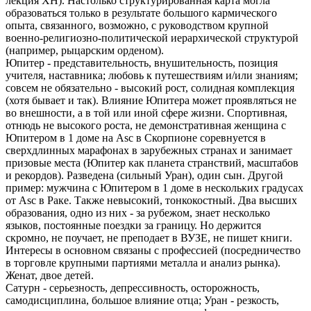
лекция ХН). Настолько структурированная карта могла
образоваться только в результате большого кармического
опыта, связанного, возможно, с руководством крупной
военно-религиозно-политической иерархической структурой
(например, рыцарским орденом).
Юпитер - представительность, внушительность, позиция
учителя, наставника; любовь к путешествиям и/или знаниям;
совсем не обязательно - высокий рост, солидная комплекция
(хотя бывает и так). Влияние Юпитера может проявляться не
во внешности, а в той или иной сфере жизни. Спортивная,
отнюдь не высокого роста, не демонстративная женщина с
Юпитером в 1 доме на Asc в Скорпионе соревнуется в
сверхдлинных марафонах в зарубежных странах и занимает
призовые места (Юпитер как планета странствий, масштабов
и рекордов). Разведена (сильный Уран), один сын. Другой
пример: мужчина с Юпитером в 1 доме в нескольких градусах
от Asc в Раке. Также невысокий, тонкокостный. Два высших
образования, одно из них - за рубежом, знает несколько
языков, постоянные поездки за границу. Но держится
скромно, не поучает, не преподает в ВУЗЕ, не пишет книги.
Интересы в основном связаны с профессией (посредничество
в торговле крупными партиями металла и анализ рынка).
Женат, двое детей.
Сатурн - серьезность, депрессивность, осторожность,
самодисциплина, большое влияние отца; Уран - резкость,