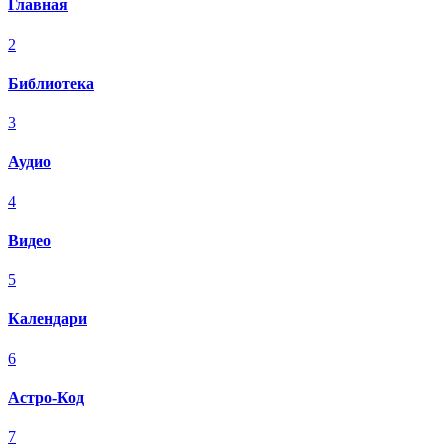
Главная
2
Библиотека
3
Аудио
4
Видео
5
Календари
6
Астро-Код
7