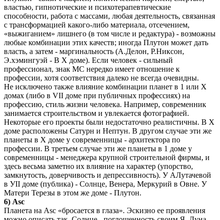
властью, гипнотические и психотерапевтические
способности, работа с массами, любая деятельность, связанная
с трансформацией какого-либо материала, отсечением,
«выжиганием» лишнего (в том числе и редактура) - возможны
любые комбинации этих качеств; иногда Плутон может дать
власть, а затем - маргинальность (А.Делон, Р.Никсон,
Э.хэмингуэй - В Х доме). Если человек - сильный
профессионал, знак МС нередко имеет отношение к
профессии, хотя соответствия далеко не всегда очевидны.
Не исключено также влияние комбинации планет в 1 или Х
домах (либо в VII доме при публичных профессиях) на
профессию, стиль жизни человека. Например, современник
занимается строительством и увлекается фотографией.
Некоторые его проекты были недостаточно реалистичны. В Х
доме расположены Сатурн и Нептун. В другом случае эти же
планеты в Х доме у современницы - архитектора по
профессии. В третьем случае эти же планеты в 1 доме у
современницы - менеджера крупной строительной фирмы, и
здесь весьма заметно их влияние на характер (упорство,
замкнутость, доверчивость и депрессивность). У АЛутачевой
в УII доме (публика) - Солнце, Венера, Меркурий в Овне. У
Матери Терезы в этом же доме - Плутон.
6) Asc
Планета на Asc «бросается в глаза». Эскизно ее проявления
можно описать так. Солнце - поглощенность своим Я. Луна -