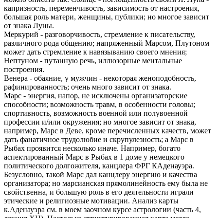
капризность, переменчивость, зависимость от настроения,
большая роль матери, женщины, публики; но многое зависит
от знака Луны.
Меркурий - разговорчивость, стремление к писательству,
различного рода общению; напряженный Марсом, Плутоном
может дать стремление к навязыванию своего мнения;
Нептуном - путанную речь, иллюзорные ментальные
построения.
Венера - обаяние, у мужчин - некоторая женоподобность,
рафинированность; очень много зависит от знака.
Марс - энергия, напор, не исключены организаторские
способности; возможность травм, в особенности головы;
спортивность, возможность военной или полувоенной
профессии и/или окружения; но многое зависит от знака,
например, Марс в Деве, кроме перечисленных качеств, может
дать фанатичное трудолюбие и скрупулезность; а Марс в
Рыбах проявится несколько иначе. Например, богато
аспектированный Марс в Рыбах в 1 доме у немецкого
политического долгожителя, канцлера ФРГ КАденауэра.
Безусловно, такой Марс дал канцлеру энергию и качества
организатора; но марсианская прямолинейность ему была не
свойственна, и большую роль в его деятельности играли
этические и религиозные мотивации. Анализ карты
к.Аденауэра см. в моем заочном курсе астрологии (часть 4,