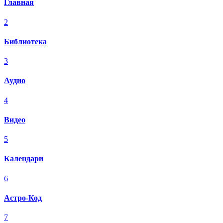
Главная
2
Библиотека
3
Аудио
4
Видео
5
Календари
6
Астро-Код
7