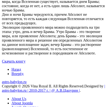
мира, когда Вселенная существует, называется днем Брамы;
состояние, когда ее нет, а есть один лишь Абсолют, называется
ночью Брамы.
Дни и ночи Брамы чередуются, причем Абсолют не
повторяется, то есть каждая следующая Вселенная отличается
от всех предыдущих.
Эволюцию проявленного мира можно подразделить на три
этапа: утро, день и вечер Брамы. Утро Брамы - это творение
мира, или проявление Абсолюта; день Брамы - это эволюция
проявленного мира и решение им определенных Абсолютом
на данное воплощение задач; вечер Брамы - это растворение
(развоплощение) Вселенной, то есть постепенное ее
исчезновение и растворение в породившем ее Абсолюте.
Скачать книгу
Назад
Вперёд
astro-babylon.ru
Copyright © 2026 Vina Royal II. All Rights Reserved.
Designed by
|
astro-babylon.ru | 2010-2017 г. | @ А.В.Цацурин |
.
About Us
About Joomla