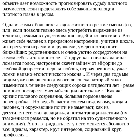
объекте дает возможность прогнозировать судьбу плотного -
разумеется, если представлять себе законы эволюции
плотного плана в целом.
Одна из самых больших загадок жизни это резкие смены фаз,
или, если позволительно здесь употребить выражение из
техники, режимов существования людей и коллективов. Вот
живет себе человек в прекрасном настроении, учится в школе,
интересуется играми и игрушками, умеренно тиранит
ближайших родственников и очень уютно сосредоточен на
самом себе - и так много лет. И вдруг, как снежная лавина:
ломается голос, настроение скачет зайцем от эйфории до
глубокой депрессии, первая любовь, первая ревность, ужас
ломки наивно-эгоистического кокона... И через два года мы
видим уже совершенно другого человека, который мало
изменится в течение следующих сорока-пятидесяти лет - разве
немного постареет. Ученый-специалист скажет: "Как же,
кризис полового созревания, большая гормональная
перестройка". Но ведь бывает и совсем по-другому, когда и
человек, и окружающие почти не замечают, как из
десятилетнего стал двадцати-, а потом тридцатилетним (ну
там женился-развелся, но не обратил на это существенного
внимания). А вот в тридцать лет у него меняется абсолютно
все: идеалы, характер, круг интересов, социальный круг,
профессия...