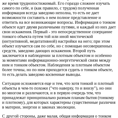
же время труднопостижимый. Его гораздо сложнее изучать
самого по себе, и (как правило, с трудом) полученная
информация всегда заведомо неполна, то есть не дает
возможности составить о нем полное представление и
ответить на все возникающие вопросы. Информация о тонком
объекте идет двумя различными путями, и каждый из них дает
свои искажения. Первый - это непосредственное созерцание
тонкого объекта путем той или иной мистической
(интуитивной, медитативной) настройки на него; при этом
объект изучается сам по себе, но с помощью несовершенных
средств, заведомо дающих искажения. Второй путь
заключается в наблюдении за плотным объектом и особенно
за моментами информационно-энергетической связи между
ним и тонким объектом. Наблюдения за плотным объектом
более точны, но по ним приходится судить о тонком объекте,
то есть делать заведомо косвенные выводы.
Ситуация осложняется еще и тем, что хотя тонкий и плотный
объекты в чем-то похожи ("что наверху, то и внизу"), но они
во многом и различаются, и в первую очередь тем, что
принадлежат принципиально разным планам бытия (тонкому
и плотному), для которых характерны существенные различия
в материи, энергии и законах эволюции.
С другой стороны, даже малая, общая информация о тонком