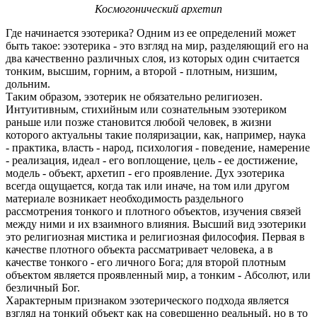
Космогонический архетип
Где начинается эзотерика? Одним из ее определений может
быть такое: эзотерика - это взгляд на мир, разделяющий его на
два качественно различных слоя, из которых один считается
тонким, высшим, горним, а второй - плотным, низшим,
дольним.
Таким образом, эзотерик не обязательно религиозен.
Интуитивным, стихийным или сознательным эзотериком
раньше или позже становится любой человек, в жизни
которого актуальны такие поляризации, как, например, наука
- практика, власть - народ, психология - поведение, намерение
- реализация, идеал - его воплощение, цель - ее достижение,
модель - объект, архетип - его проявление. Дух эзотерика
всегда ощущается, когда так или иначе, на том или другом
материале возникает необходимость раздельного
рассмотрения тонкого и плотного объектов, изучения связей
между ними и их взаимного влияния. Высший вид эзотерики
это религиозная мистика и религиозная философия. Первая в
качестве плотного объекта рассматривает человека, а в
качестве тонкого - его личного Бога; для второй плотным
объектом является проявленный мир, а тонким - Абсолют, или
безличный Бог.
Характерным признаком эзотерического подхода является
взгляд на тонкий объект как на совершенно реальный, но в то