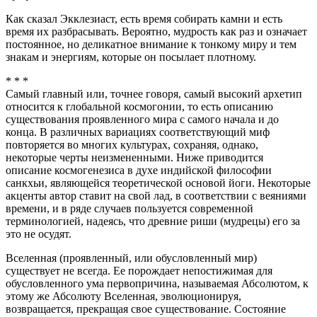
Как сказал Экклезиаст, есть время собирать камни и есть
время их разбрасывать. Вероятно, мудрость как раз и означает
постоянное, но деликатное внимание к тонкому миру и тем
знакам и энергиям, которые он посылает плотному.
* * *
Самый главный или, точнее говоря, самый высокий архетип
относится к глобальной космогонии, то есть описанию
существования проявленного мира с самого начала и до
конца. В различных вариациях соответствующий миф
повторяется во многих культурах, сохраняя, однако,
некоторые черты неизмененными. Ниже приводится
описание космогенезиса в духе индийской философии
санкхьи, являющейся теоретической основой йоги. Некоторые
акценты автор ставит на свой лад, в соответствии с веяниями
времени, и в ряде случаев пользуется современной
терминологией, надеясь, что древние риши (мудрецы) его за
это не осудят.
Вселенная (проявленный, или обусловленный мир)
существует не всегда. Ее порождает непостижимая для
обусловленного ума первопричина, называемая Абсолютом, к
этому же Абсолюту Вселенная, эволюционируя,
возвращается, прекращая свое существование. Состояние