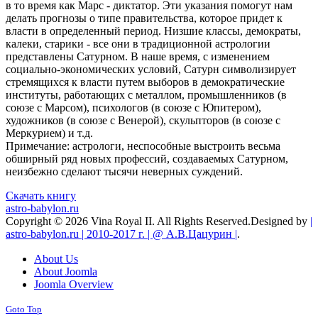
в то время как Марс - диктатор. Эти указания помогут нам
делать прогнозы о типе правительства, которое придет к
власти в определенный период. Низшие классы, демократы,
калеки, старики - все они в традиционной астрологии
представлены Сатурном. В наше время, с изменением
социально-экономических условий, Сатурн символизирует
стремящихся к власти путем выборов в демократические
институты, работающих с металлом, промышленников (в
союзе с Марсом), психологов (в союзе с Юпитером),
художников (в союзе с Венерой), скульпторов (в союзе с
Меркурием) и т.д.
Примечание: астрологи, неспособные выстроить весьма
обширный ряд новых профессий, создаваемых Сатурном,
неизбежно сделают тысячи неверных суждений.
Скачать книгу
astro-babylon.ru
Copyright © 2026 Vina Royal II. All Rights Reserved.
Designed by
|
astro-babylon.ru | 2010-2017 г. | @ А.В.Цацурин |
.
About Us
About Joomla
Joomla Overview
Goto Top