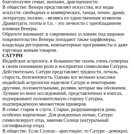
благополучие семьи, экипажи, драгоценности.
В обществе: Венера представляет искусства, все виды
искусств -свободных и коммерческих, танцы, пение, драму,
литературу, поэзию, - являясь их единственным хозяином.
Драматурги, поэты и т.п. - это личности с преобладанием
влияния Венеры.
Обратите внимание: в современных условиях под широкое
покровительство Венеры попадают также парфюмеры,
владельцы ресторанов, компьютерные программисты и даже
торговцы живым товаром.
САТУРН
Индийские астрологи, в большинстве своем, очень суеверны
в своем понимании роли и восприятии символизма Сатурна.
Действительно, Сатурн представляет трудности, печаль,
старость, болезненность. Однако все великие классики
индийской астрологии наделяли Сатурн и некоторыми
другими, положительными, ролями, которые мы обозначим.
Лучшие из моих исследований, представленных в книгах,
подчеркивают положительную сторону Сатурна,
подтвержденную множеством примеров.
В семье: старик и слуги. Старые, разрушающиеся дома,
особенно кирпичные. Для рожденных ночью, Сатурн
символизирует отца, заменяя Солнце (натуральный
сигнификатор отца).
В обществе. Если Солнце - аристократ, то Сатурн - демократ,