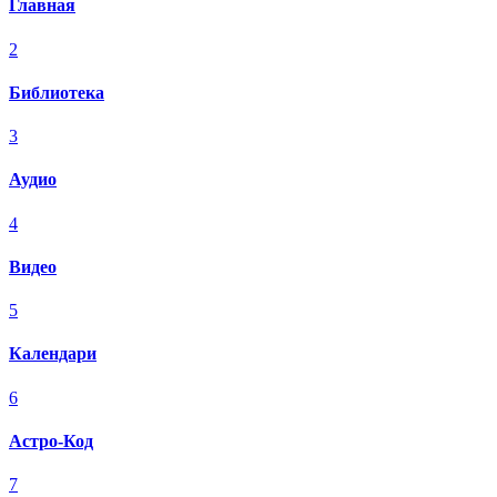
Главная
2
Библиотека
3
Аудио
4
Видео
5
Календари
6
Астро-Код
7