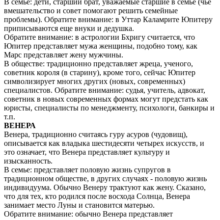
В семье: дети, старший брат, уважаемые старшие в семье (чье
вмешательство и совет помогают решить семейные
проблемы). Обратите внимание: в Уттар Каламрите Юпитеру
приписываются еще внуки и дедушка.
Обратите внимание: в астрологии Бхригу считается, что
Юпитер представляет мужа женщины, подобно тому, как
Марс представляет жену мужчины.
В обществе: традиционно представляет жреца, ученого,
советник короля (в старину), кроме того, сейчас Юпитер
символизирует многих других (новых, современных)
специалистов. Обратите внимание: судья, учитель, адвокат,
советник в новых современных формах могут предстать как
юристы, специалисты по менеджменту, психологи, банкиры и
т.п.
ВЕНЕРА
Венера, традиционно считаясь гуру асуров (чудовищ),
описывается как владыка шестидесяти четырех искусств, и
это означает, что Венера представляет культуру и
изысканность.
В семье: представляет половую жизнь супругов в
традиционном обществе, в других случаях - половую жизнь
индивидуума. Обычно Венеру трактуют как жену. Сказано,
что для тех, кто родился после восхода Солнца, Венера
занимает место Луны и становится матерью.
Обратите внимание: обычно Венера представляет