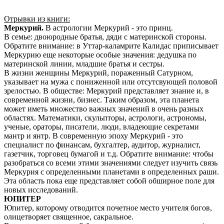
Отрывки из книги:
Меркурий.
В астрологии Меркурий - это принц.
В семье: двоюродные братья, дяди с материнской стороны.
Обратите внимание: в Уттар-каламрите Калидас приписывает
Меркурию еще некоторые особые значения: дедушка по
материнской линии, младшие братья и сестры.
В жизни женщины Меркурий, пораженный Сатурном,
указывает на мужа с пониженной или отсутсвующей половой
зрелостью. В обществе: Меркурий представляет знание и, в
современной жизни, бизнес. Таким образом, эта планета
может иметь множество важных значений в очень разных
областях. Математики, скульпторы, астрологи, астрономы,
ученые, ораторы, писатели, люди, владеющие секретами
мантр и янтр. В современную эпоху Меркурий - это
специалист по финансам, бухгалтер, аудитор, журналист,
газетчик, торговец бумагой и т.д. Обратите внимание: чтобы
разобраться со всеми этими значениями следует изучить связь
Меркурия с определенными планетами в определенных раши.
Эта область пока еще представляет собой обширное поле для
новых исследований.
ЮПИТЕР
Юпитер, которому отводится почетное место учителя богов,
олицетворяет священное, сакральное.