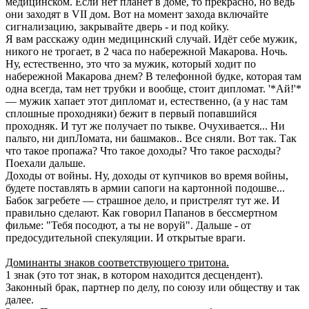
медицинском. Если нет планет в доме, то прекрасно, но ведь
они заходят в VII дом. Вот на момент захода включайте
сигнализацию, закрывайте дверь - и под койку.
Я вам расскажу один медицинский случай. Идёт себе мужик,
никого не трогает, в 2 часа по набережной Мака­рова. Ночь.
Ну, естественно, это что за мужик, который ходит по
набережной Макарова днем? В телефонной буд­ке, которая там
одна всегда, там нет трубки и вообще, стоит дипломат. '*Ай!'*
— мужик хапает этот дипломат и, естественно, (а у нас там
сплошные проходняки) бежит в первый попавшийся
проходняк. И тут же получает по ты­кве. Очухивается... Ни
пальто, ни дипЛомата, ни башмаков.. Все сняли. Вот так. Так
что такое пропажа? Что такое до­ходы? Что такое расходы?
Поехали дальше.
Доходы от войны. Ну, доходы от купчиков во время войны,
будете поставлять в армии сапоги на картонной подошве...
Бабок загребете — страшное дело, и пристрелят тут же. И
правильно сделают. Как говорил Папанов в бессмертном
фильме: "Тебя посодют, а ты не воруй". Дальше - от
предосудительной спекуляции. И открытые враги.
Доминанты знаков соответствующего тритона.
1 знак (это тот знак, в котором находится десцендент).
Законный брак, партнер по делу, по союзу или обществу и так
далее.