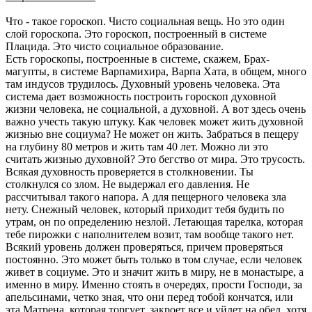
Что - такое гороскоп. Чисто социальная вещь. Но это один
слой гороскопа. Это гороскоп, построенный в системе
Плацида. Это чисто социальное образование.
Есть гороскопы, построенные в системе, скажем, Брах­
магупты, в системе Варпамихира, Варпа Хата, в общем, много
там индусов трудилось. Духовный уровень человека. Эта
система дает возможность построить гороскоп духов­ной
жизни человека, не социальной, а духовной. А вот здесь очень
важно учесть такую штуку. Как человек может жить духовной
жизнью вне социума? Не может он жить. Забраться в пещеру
на глубину 80 метров и жить там 40 лет. Можно ли это
считать жизнью духовной? Это бегство от мира. Это трусость.
Всякая духовность проверяется в столкновении. Ты
столкнулся со злом. Не выдержал его давления. Не
рассчитывал такого напора. А для пещерного человека зла
нету. Снежный человек, который приходит тебя будить по
утрам, он по определению незлой. Летаю­щая тарелка, которая
тебе пирожки с наполнителем возит, там вообще такого нет.
Всякий уровень должен проверяться, причем прове­ряться
постоянно. Это может быть только в том случае, если человек
живет в социуме. Это и значит жить в миру, не в монастыре, а
именно в миру. Именно стоять в очере­дях, прости Господи, за
апельсинами, четко зная, что они перед тобой кончатся, или
эта Матрена, которая торгует, закроет все и уйдет на обед, хотя