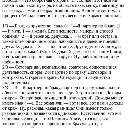
Вообще — это оборотная сторона "Я". Влияет этот дом на
почки и мочевой пузырь, на область паха, матку, пояс­ницу, на
селезенку, ляжки и бедра, позвоночник. Венозная система и
процесс обмена веществ. То есть весовские ха­рактеристики.
1/3 — Брак, супружество, свадьба. 1—й партнер по браку (1
— й муж, 1 — я жена). Его внешность, манеры и способ
общения. 2 —й ребенок, дедушка, 3 —й брат или сестра, а
также племянник, дом отца, набожность и дале­кие поездки
друга. IX дом для XI — посчитайте. Друг идет по XI дому, и
вот для него какой будет IX дом: IX дом, то есть ваш VII дом,
и есть мировоззрение вашего друга. Ну, набожность или не
набожность.
2/3 — Сотоварищи, компаньоны, соавторы, общест­венная
деятельность, споры, 2-й партнер по браку. Дого­воры и
контракты. Открытые враги. Спекуляция и иму­щество
подчиненных.
3/3 — 3 —й партнер по браку, партнер по делу, ком­паньон и
общественная деятельность последней трети жизни. Доходы
от краж. От пропаж, похищений, отчуж­дений. Доходы могут
иметь знак ( —). Вас обманули — вот и все, вот вам и доходы
от краж. Ну, расходы, какая раз­ница? Они имеют только
разные знаки, а называются одинаково. Естественно, это все
социальные вещи — но Плациду. А все, что я касался
здоровья, я говорил о горо­скопе по Брахмагупте, о