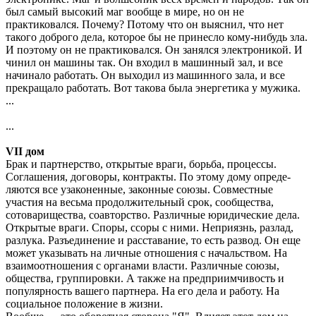
был самый высокий маг вообще в мире, но он не
практиковался. Почему? Потому что он выяснил, что нет
такого доброго дела, которое бы не принесло кому-нибудь зла.
И поэтому он не практиковался. Он занялся электроникой. И
чинил он машины так. Он входил в ма­шинный зал, и все
начинало работать. Он выходил из машинного зала, и все
прекращало работать. Вот такова была энергетика у мужика.
...
...
VII дом
Брак и партнерство, открытые враги, борьба, процессы.
Соглашения, договоры, контракты. По этому дому опреде­
ляются все узаконенные, законные союзы. Совместные
участия на весьма продолжительный срок, сообщества,
сотоварищества, соавторство. Различные юридические дела.
Открытые враги. Споры, ссоры с ними. Неприязнь, разлад,
разлука. Разъединение и расставание, то есть раз­вод. Он еще
может указывать на личные отношения с на­чальством. На
взаимоотношения с органами власти. Раз­личные союзы,
общества, группировки. А также на пред­приимчивость и
популярность вашего партнера. На его дела и работу. На
социальное положение в жизни.