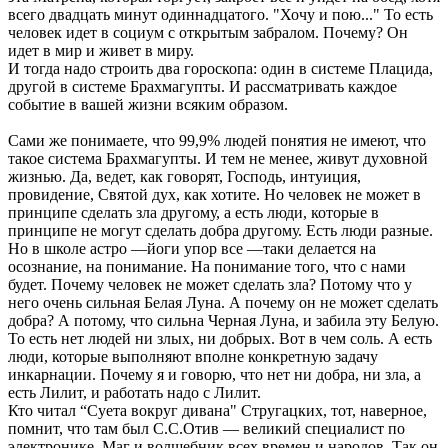
всего двадцать минут одиннадцатого. "Хочу и пою..." То есть
человек идет в со­циум с открытым забралом. Почему? Он
идет в мир и живет в миру.
И тогда надо строить два гороскопа: один в системе Плацида,
другой в системе Брахмагупты. И рассматривать каждое
событие в вашей жизни всяким образом.
Сами же понимаете, что 99,9% людей понятия не имеют, что
такое система Брахмагупты. И тем не менее, живут духовной
жизнью. Да, ведет, как говорят, Господь, интуи­ция,
провидение, Святой дух, как хотите. Но человек не может в
принципе сделать зла другому, а есть люди, ко­торые в
принципе не могут сделать добра другому. Есть люди разные.
Но в школе астро —йоги упор все —таки де­лается на
осознание, на понимание. На понимание того, что с нами
будет. Почему человек не может сделать зла? Потому что у
него очень сильная Белая Луна. А почему он не может сделать
добра? А потому, что сильна Черная Луна, и забила эту Белую.
То есть нет людей ни злых, ни добрых. Вот в чем соль. А есть
люди, которые выполняют вполне конкретную задачу
инкарнации. Почему я и гово­рю, что нет ни добра, ни зла, а
есть Лилит, и работать надо с Лилит.
Кто читал “Суета вокруг дивана" Стругацких, тот, на­верное,
помнит, что там был С.С.Отив — великий специа­лист по
электронике. Маг и волшебник всех времен и на­родов. Так он