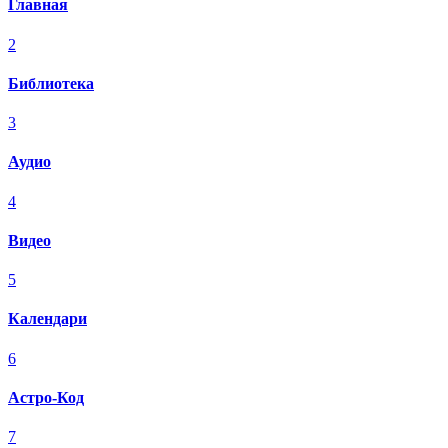
Главная
2
Библиотека
3
Аудио
4
Видео
5
Календари
6
Астро-Код
7