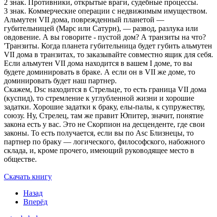
2 знак. Противники, открытые враги, судебные про­цессы.
3 знак. Коммерческие операции с недвижимым иму­ществом.
Альмутен VII дома, поврежденный планетой —
губительницей (Марс или Сатурн), — развод, разлука или
овдовение. А вы говорите - пустой дом? А транзиты на что?
'Транзиты. Когда планета губительница будет губить альмутен
VII дома в транзитах, то заказывайте совместно ящик для себя.
Если альмутен VII дома находится в вашем I доме, то вы
будете доминировать в браке. А если он в VII же доме, то
доминировать будет наш партнер.
Скажем, Dsc находится в Стрельце, то есть граница VII дома
(куспид), то стремление к углубленной жизни и хо­рошие
задатки. Хорошие задатки к браку, елы-палы, к супружеству,
союзу. Ну, Стрелец, там же правит Юпитер, значит, понятие
закона есть у вас. Это не Скорпион на десценденте, где свои
законы. То есть получается, если вы по Asc Близнецы, то
партнер по браку — логического, философского, набожного
склада, и, кроме прочего, имеющий руководящее место в
обществе.
Скачать книгу
Назад
Вперёд