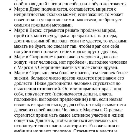
свой праведный гнев и способен на любую жестокость.
Марс в Деве: подчиняется, соглашается, мирится с
неприятностью сколько может, если захочет, то может
извести кого угодно мелкими пакостями, не брезгует
самыми грязными методами.
Марс в Весах: стремится решать проблемы миром,
прийти к консенсусу, врага превратить в партнера,
достичь взаимной выгоды, если не удается, то кулаками
махать не будет, но сделает так, чтобы враг сам себя
погубил или столкнет своих врагов друг с другом.
Марс в Скорпионе: враги такого человека долго не
живут, «нет человека, нет проблем», выгоднее человека
с Марсом в Скорпионе иметь в числе своих друзей.
Марс в Стрельце: чем больше врагов, тем человек более
значим, большое число врагов является признаком его
доблести. Ниже достоинства человека спускаться до
выяснения отношений. Он или подминает врага под
себя, покупает его (используются деньги, власть,
положение, выгодное предложение) или, если нельзя
извлечь из врагов выгоду для себя, он выбрасывает его
далеко из своей жизни. Человек с Марсом в Стрельце
стремится принимать самое активное участие в жизни
общества. Для того, чтобы добиться желаемого, он
использует свою власть и авторитет. Его желания и
амбиции не знают пределов. Стремится к власти и