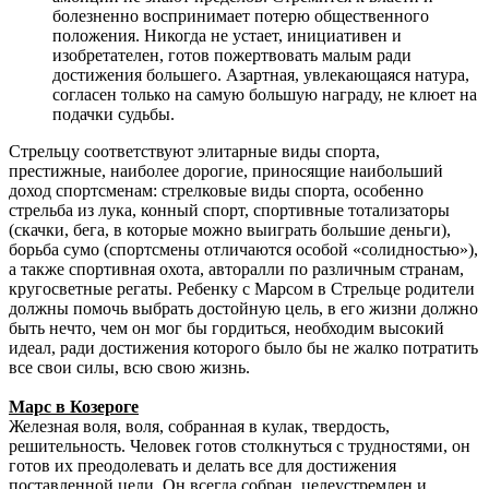
болезненно воспринимает потерю общественного
положения. Никогда не устает, инициативен и
изобретателен, готов пожертвовать малым ради
достижения большего. Азартная, увлекающаяся натура,
согласен только на самую большую награду, не клюет на
подачки судьбы.
Стрельцу соответствуют элитарные виды спорта,
престижные, наиболее дорогие, приносящие наибольший
доход спортсменам: стрелковые виды спорта, особенно
стрельба из лука, конный спорт, спортивные тотализаторы
(скачки, бега, в которые можно выиграть большие деньги),
борьба сумо (спортсмены отличаются особой «солидностью»),
а также спортивная охота, авторалли по различным странам,
кругосветные регаты. Ребенку с Марсом в Стрельце родители
должны помочь выбрать достойную цель, в его жизни должно
быть нечто, чем он мог бы гордиться, необходим высокий
идеал, ради достижения которого было бы не жалко потратить
все свои силы, всю свою жизнь.
Марс в Козероге
Железная воля, воля, собранная в кулак, твердость,
решительность. Человек готов столкнуться с трудностями, он
готов их преодолевать и делать все для достижения
поставленной цели. Он всегда собран, целеустремлен и