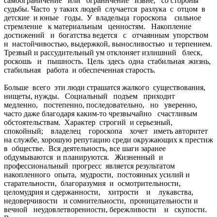
самоограничение или ограннчение извне, со стороны
судьбы. Часто у таких людей случается разлука с отцом в
детские и юные годы. У владельца гороскопа сильное
стремление к материальным ценностям. Накопление
достижений и богатства ведется с отчаянным упорством
и настойчивостью, выдержкой, выносливостью и терпением.
Трезвый и рассудительный ум отклоняет излишний блеск,
роскошь и пышность. Цель здесь одна стабильная жизнь,
стабильная работа и обеспеченная старость.
Больше всего эти люди страшатся жалкого существования,
нищеты, нужды. Социальный подъем приходит
медленно, постепенно, последовательно, но уверенно,
часто даже благодаря каким-то чрезвычайно счастливым
обстоятельствам. Характер строгий и серьезный,
спокойный; владелец гороскопа хочет иметь авторитет
на службе, хорошую репутацию среди окружающих к престиж
в обществе. Вся деятельность, все шаги заранее
обдумываются и планируются. Жизненный и
профессиональный прогресс является результатом
накопленного опыта, мудрости, постоянных усилий и
старательности, благоразумия и осмотрительности,
целомудрия и сдержанности, хитрости и лукавства,
недоверчивости и сомнительности, проницательности и
вечной неудовлетворенности, бережливости и скупости.