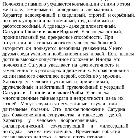
Положение намного ухудшается конъюнкции с ними в этом
же I поле. Темперамент холодный и сдержанный.
Характер недоверчивый и сварливый, строгий и серьёзный,
но очень упорный и настойчивый, трудолюбивый и
работоспособный. А где надо - даже дипломатичный.
Сатурн в I поле и в знаке Водолей
. У человека острый,
проницательный ум, прекрасные способности. При
отсутствии негативных аспектов у человека большой
авторитет; он пользуется всеобщим уважением. У него
друзья среди учёных и необыкновенных людей. Есть шансы
достичь высокое общественное положение. Иногда это
положение Сатурна указывает на флегматичность и
замедленность в разговорах и движениях. Вторая половина
жизни намного счастливее первой, особенно у мужчин.
Характер у человека учтивый и приветливый,
дружелюбный и заботливый, трудолюбивый и усердный.
Сатурн в I поле и в знаке Рыбы
. У человека
многочисленные тайные враги и неприятности из-за их
козней. Могут случаться несчастливые случаи или
длительные болезни. Это плохое положение Сатурна
для бракосочетания, супружества, а также для детей.
Характер у человека добросердечный,
филантропический, сочувствующий и милосердный,
но судьба весьма неустойчива. Временами события
складываются неплохо, а затем опять периоды