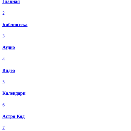
Главная
2
Библиотека
3
Аудио
4
Видео
5
Календари
6
Астро-Код
7