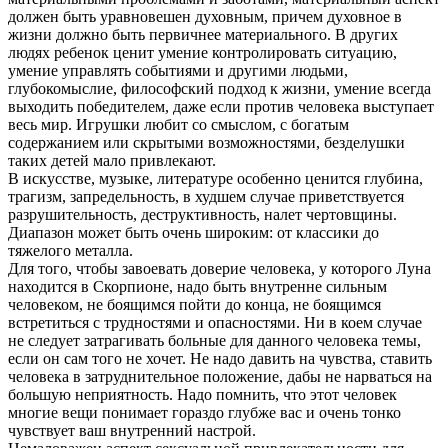
должен быть уравновешен духовным, причем духовное в
жизни должно быть первичнее материального. В других
людях ребенок ценит умение контролировать ситуацию,
умение управлять событиями и другими людьми,
глубокомыслие, философский подход к жизни, умение всегда
выходить победителем, даже если против человека выступает
весь мир. Игрушки любит со смыслом, с богатым
содержанием или скрытыми возможностями, безделушки
таких детей мало привлекают.
В искусстве, музыке, литературе особенно ценится глубина,
трагизм, запредельность, в худшем случае приветствуется
разрушительность, деструктивность, налет чертовщины.
Диапазон может быть очень широким: от классики до
тяжелого металла.
Для того, чтобы завоевать доверие человека, у которого Луна
находится в Скорпионе, надо быть внутренне сильным
человеком, не боящимся пойти до конца, не боящимся
встретиться с трудностями и опасностями. Ни в коем случае
не следует затрагивать больные для данного человека темы,
если он сам того не хочет. Не надо давить на чувства, ставить
человека в затруднительное положение, дабы не нарваться на
большую неприятность. Надо помнить, что этот человек
многие вещи понимает гораздо глубже вас и очень тонко
чувствует ваш внутренний настрой.