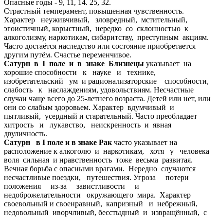
Опасные годы - 9, 11, 14. 25, 32.
Страстный темперамент, повышенная чувственность.
Характер неуживчивый, зловредный, мстительный,
эгоистичный, корыстный, нередко со склонностью к
алкоголизму, наркотикам, сибаритству, преступным акциям.
Часто достаётся наследство или состояние приобретается
другим путём. Счастье переменчивое.
Сатурн в I поле и в знаке Близнецы
указывает на
хорошие способности к науке и технике,
изобретательский ум и рационализаторские способности,
слабость к наслаждениям, удовольствиям. Несчастные
случаи чаще всего до 25-летнего возраста. Детей или нет, или
они со слабым здоровьем. Характер вдумчивый и
пытливый, усердный и старательный. Часто преобладает
хитрость и лукавство, неискренность и явная
двуличность.
Сатурн в I поле и в знаке Рак
часто указывает на
расположение к алкоголю и наркотикам, хотя у человека
воля сильная и нравственность тоже весьма развитая.
Вечная борьба с опасными врагами. Нередно случаются
несчастливые поездки, путешествия. Угроза потери
положения из-за завистливости и
недоброжелательности окружающего мира. Характер
своевольный и своенравный, капризный и небрежный,
недовольный иворчливый, бесстыдный и извращённый, с