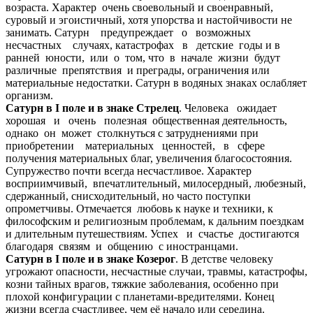
возраста. Характер очень своевольный и своенравный,
суровый и эгоистичный, хотя упорства и настойчивости не
занимать. Сатурн предупреждает о возможных
несчастных случаях, катастрофах в детские годы и в
ранней юности, или о том, что в начале жизни будут
различные препятствия и преграды, ограничения или
материальные недостатки. Сатурн в водяных знаках ослабляет
организм.
Сатурн в I поле и в знаке Стрелец
. Человека ожидает
хорошая и очень полезная общественная деятельность,
однако он может столкнуться с затруднениями при
приобретении материальных ценностей, в сфере
получения материальных благ, увеличения благосостояния.
Супружество почти всегда несчастливое. Характер
восприимчивый, впечатлительный, милосердный, любезный,
сдержанный, снисходительный, но часто поступки
опрометчивы. Отмечается любовь к науке и техники, к
философским и религиозным проблемам, к дальним поездкам
и длительным путешествиям. Успех и счастье достигаются
благодаря связям и общению с иностранцами.
Сатурн в I поле и в знаке Козерог
. В детстве человеку
угрожают опасности, несчастные случаи, травмы, катастрофы,
козни тайных врагов, тяжкие заболевания, особенно при
плохой конфигурации с планетами-вредителями. Конец
жизни всегда счастливее, чем её начало или середина.