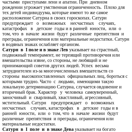
частыми приступами лени и апатии. При дневном
рождении угрожает умственная ограниченность. Плохо для
тех детей индивидуума, которые имеют то же самое
расположение Сатурна в своих гороскопах. Сатурн
предупреждает о возможных несчастных случаях,
катастрофах в детские годы и в ранней юности, или о
том, что в начале жизни будут различные препятствия и
преграды, ограничения или материальные недостатки. Сатурн
в водяных знаках ослабляет организм.
Сатурн в I поле и в знаке Лев
указывает на страстный,
подвижный темперамент, не терпящий противоречия или
вмешательства извне, со стороны, не любящий и не
принимающий советов других людей. Успех весьма
затруднителен из-за многочисленных вмешательств со
стороны высокопоставленных официальных лиц, бороться с
которыми трудно. Часто c людьми, имеющими такую
локальную детерминацию Сатурна, случается овдовение и
вторичный брак. Характер у человека самоуверенный,
заносчивый и сварливый, хвастливый, агрессивный,
мстительный. Сатурн предупреждает о возможных
несчастных случаях, катастрофах в детские годы и в
ранней юности, или о том, что в начале жизни будут
различные препятствия и преграды, ограничения или
материальные недостатки.
Сатурн в I поле и в знаке Дева
указывает на богато