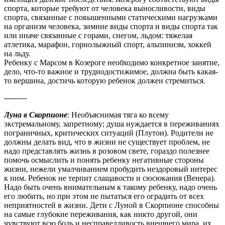
спорта, которые требуют от человека выносливости, виды
спорта, связанные с повышенными статическими нагрузками
на организм человека, зимние виды спорта и виды спорта так
или иначе связанные с горами, снегом, льдом: тяжелая
атлетика, марафон, горнолыжный спорт, альпинизм, хоккей
на льду.
Ребенку с Марсом в Козероге необходимо конкретное занятие,
дело, что-то важное и труднодостижимое, должна быть какая-
то вершина, достичь которую ребенок должен стремиться.
---------
Луна в Скорпионе
: Необъяснимая тяга ко всему
экстремальному, запретному; душа нуждается в переживаниях
пограничных, критических ситуаций (Плутон). Родители не
должны делать вид, что в жизни не существует проблем, не
надо представлять жизнь в розовом свете, гораздо полезнее
помочь осмыслить и понять ребенку негативные стороны
жизни, нежели умалчиванием пробудить нездоровый интерес
к ним. Ребенок не терпит слащавости и сюсюкания (Венера).
Надо быть очень внимательным к такому ребенку, надо очень
его любить, но при этом не пытаться его оградить от всех
неприятностей в жизни. Дети с Луной в Скорпионе способны
на самые глубокие переживания, как никто другой, они
чувствуют всю боль и несправедливость внешнего мира, их