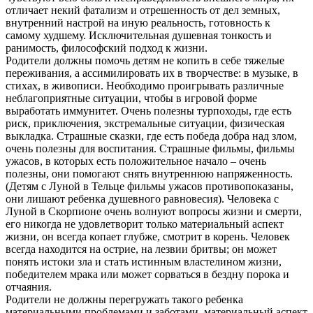
отличает некий фатализм и отрешенность от дел земных,
внутренний настрой на иную реальность, готовность к
самому худшему. Исключительная душевная тонкость и
ранимость, философский подход к жизни.
Родители должны помочь детям не копить в себе тяжелые
переживания, а ассимилировать их в творчестве: в музыке, в
стихах, в живописи. Необходимо проигрывать различные
неблагоприятные ситуации, чтобы в игровой форме
выработать иммунитет. Очень полезны турпоходы, где есть
риск, приключения, экстремальные ситуации, физическая
выкладка. Страшные сказки, где есть победа добра над злом,
очень полезны для воспитания. Страшные фильмы, фильмы
ужасов, в которых есть положительное начало – очень
полезны, они помогают снять внутреннюю напряженность.
(Детям с Луной в Тельце фильмы ужасов противопоказаны,
они лишают ребенка душевного равновесия). Человека с
Луной в Скорпионе очень волнуют вопросы жизни и смерти,
его никогда не удовлетворит только материальный аспект
жизни, он всегда копает глубже, смотрит в корень. Человек
всегда находится на острие, на лезвии бритвы; он может
понять истоки зла и стать истинным властелином жизни,
победителем мрака или может сорваться в бездну порока и
отчаяния.
Родители не должны перегружать такого ребенка
материальными проблемами и заботами, материальный аспект