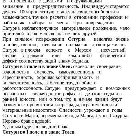
В отношениях с друзьями и окружающими _
внимание и предупредительность. Индивидуум старается
делать 100-процентную ставку на свои способности и
возможности, точные расчеты в отношении профессии и
работы, як выбора и места. При повреждении
Сатурна неблагополучное материальное положение, мало
приятелей и еще меньше настоящих друзей.
При сильном повреждении Сатурна _ недолгая жизнь
или бедственное, неважное положеяие до конца жизни.
Сатурн в плохом аспекте с Марсом _ несчастный
случай с травмой или какой-либо физический
дефект, соответствующий знаку Зодиака.
Сатурн в I поле и в знаке Овен:
своеволие, своенравие,
вздорность и смелость, самоуверенность и
агрессивность, хорошая восприимчивость и
впечатлительность, заметное трудолюбие и
работоспособность. Сатурн предупреждает о возможных
несчастных случаях, катастрофах в детские годы и в
ранней юности, или о том, что в начале жизни будут
различные препятствия и преграды, ограничения или
материальные недостатки. Опасности угрожают в годы
Сатурна и Марса, перемены - в годы Марса, Луны, Сатурна.
Нередко брак с вдовой.
Удачным будет последний брак.
Сатурн во I поле и в знаке Телец.