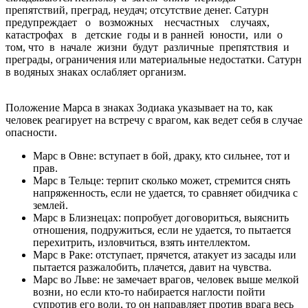
препятствий, преград, неудач; отсутствие денег. Сатурн
предупреждает о возможных несчастных случаях,
катастрофах в детские годы и в ранней юности, или о
том, что в начале жизни будут различные препятствия и
преграды, ограничения или материальные недостатки. Сатурн
в водяных знаках ослабляет организм.
Положение Марса в знаках Зодиака указывает на то, как
человек реагирует на встречу с врагом, как ведет себя в случае
опасности.
Марс в Овне: вступает в бой, драку, кто сильнее, тот и
прав.
Марс в Тельце: терпит сколько может, стремится снять
напряженность, если не удается, то сравняет обидчика с
землей.
Марс в Близнецах: попробует договориться, выяснить
отношения, подружиться, если не удается, то пытается
перехитрить, изловчиться, взять интеллектом.
Марс в Раке: отступает, прячется, атакует из засады или
пытается разжалобить, плачется, давит на чувства.
Марс во Льве: не замечает врагов, человек выше мелкой
возни, но если кто-то набирается наглости пойти
супротив его воли, то он направляет против врага весь