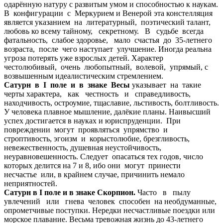
одарённую натуру с развитым умом и способностью к наукам.
В конфигурации с Меркурием и Венерой эта констелляция
является указанием на литературный, поэтический талант,
любовь ко всему тайному, секретному. В судьбе всегда
фатальность, слабое здоровье, мало счастья до 35-летнего
возраста, после чего наступает улучшение. Иногда реальна
угроза потерять уже взрослых детей. Характер
честолюбивый, очень любопытный, волевой, упрямый, с
возвышенным идеалистическим стремлением.
Сатурн в I поле и в знаке Весы
указывает на такие
черты характера, как честность и справедливость,
находчивость, остроумие, тщаславие, льстивость, болтливость.
У человека плавное мышление, далёкие планы. Наивысший
успех достигается в науках и юриспруденции. При
повреждении могут проявляться упрямство и
строптивость, эгоизм и корыстолюбие, брезгливость,
невежественность, душевная неустойчивость,
неуравновешенность. Следует опасаться тех годов, число
которых делится на 7 и 8, ибо они могут принести
несчастье или, в крайнем случае, причинить немало
неприятностей.
Сатурн в I поле и в знаке Скорпион.
Часто в пылу
увлечений или гнева человек способен на необдуманные,
опрометчивые поступки. Нередки несчастливые поездки или
морское плавание. Весьма тревожная жизнь до 43-летнего