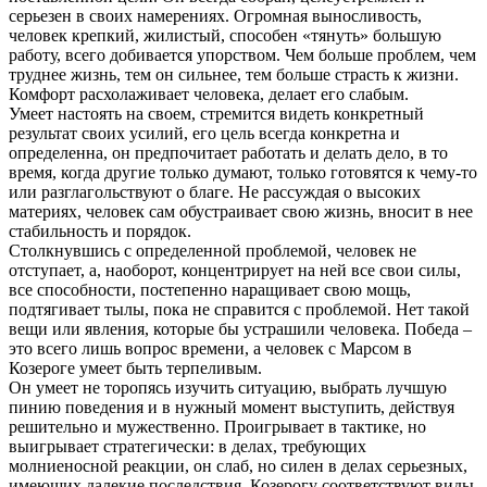
серьезен в своих намерениях. Огромная выносливость,
человек крепкий, жилистый, способен «тянуть» большую
работу, всего добивается упорством. Чем больше проблем, чем
труднее жизнь, тем он сильнее, тем больше страсть к жизни.
Комфорт расхолаживает человека, делает его слабым.
Умеет настоять на своем, стремится видеть конкретный
результат своих усилий, его цель всегда конкретна и
определенна, он предпочитает работать и делать дело, в то
время, когда другие только думают, только готовятся к чему-то
или разглагольствуют о благе. Не рассуждая о высоких
материях, человек сам обустраивает свою жизнь, вносит в нее
стабильность и порядок.
Столкнувшись с определенной проблемой, человек не
отступает, а, наоборот, концентрирует на ней все свои силы,
все способности, постепенно наращивает свою мощь,
подтягивает тылы, пока не справится с проблемой. Нет такой
вещи или явления, которые бы устрашили человека. Победа –
это всего лишь вопрос времени, а человек с Марсом в
Козероге умеет быть терпеливым.
Он умеет не торопясь изучить ситуацию, выбрать лучшую
пинию поведения и в нужный момент выступить, действуя
решительно и мужественно. Проигрывает в тактике, но
выигрывает стратегически: в делах, требующих
молниеносной реакции, он слаб, но силен в делах серьезных,
имеющих далекие последствия. Козерогу соответствуют виды