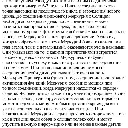
с Полнолунием. Между нижним и верхним соединениями
проходит примерно 6-7 недель. Нижнее соединение - это
точка завершения предыдущего цикла и зарождения нового
цикла. До соединения (нижнего) Меркурия с Солнцем
необходимо завершать дела, после соединения можно
начинать планировать новые дела, но пока только на
ментальном уровне, фактические действия можно начинать не
ранее, чем Меркурий начнет прямое движение. Аспекты,
которые образует в это время Меркурий (как с транзитными
планетами, так и с натальными), оказываются очень важными.
Они указывают на то, с какими препятствиями встретится
человек в делах, связанных с Меркурием, что будет
способствовать успеху и как это отразится непосредственно
на нем самом. При исследовании влияния нижнего
соединения необходимо учитывать ретро-градность
Меркурия. При верхнем (директном) соединении происходит
активизация функций Меркурия, особенно мощная при
точном соединении, когда Меркурий находится «в сердце»
Солнца. Человек будто становится умнее и прозорливее. Ясно
работает голова, генерируется множество идей, которые он
может предъявить миру. Это благоприятное время для всех
уже перечисленных ранее меркурианских дел. При
«сожженном» Меркурии следует проявлять осторожность, так
как в эти дни люди обычно слышат только себя и могут
упустить важную информацию или не менее важные детали.