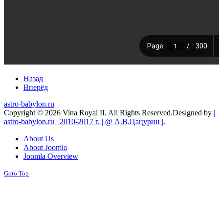
Назад
Вперёд
astro-babylon.ru
Copyright © 2026 Vina Royal II. All Rights Reserved.
Designed by
|
astro-babylon.ru | 2010-2017 г. | @ А.В.Цацурин |
.
About Us
About Joomla
Joomla Overview
Goto Top