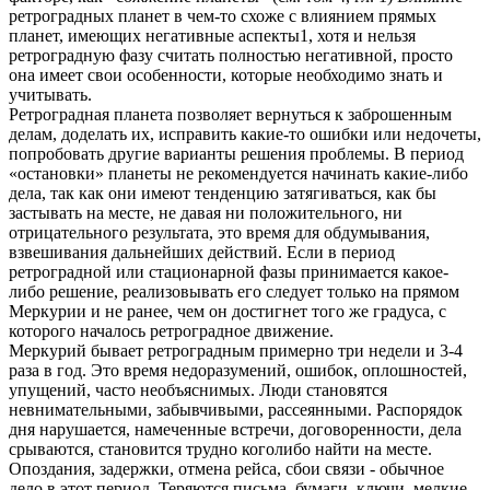
ретроградных планет в чем-то схоже с влиянием прямых
планет, имеющих негативные аспекты1, хотя и нельзя
ретроградную фазу считать полностью негативной, просто
она имеет свои особенности, которые необходимо знать и
учитывать.
Ретроградная планета позволяет вернуться к заброшенным
делам, доделать их, исправить какие-то ошибки или недочеты,
попробовать другие варианты решения проблемы. В период
«остановки» планеты не рекомендуется начинать какие-либо
дела, так как они имеют тенденцию затягиваться, как бы
застывать на месте, не давая ни положительного, ни
отрицательного результата, это время для обдумывания,
взвешивания дальнейших действий. Если в период
ретроградной или стационарной фазы принимается какое-
либо решение, реализовывать его следует только на прямом
Меркурии и не ранее, чем он достигнет того же градуса, с
которого началось ретроградное движение.
Меркурий бывает ретроградным примерно три недели и 3-4
раза в год. Это время недоразумений, ошибок, оплошностей,
упущений, часто необъяснимых. Люди становятся
невнимательными, забывчивыми, рассеянными. Распорядок
дня нарушается, намеченные встречи, договоренности, дела
срываются, становится трудно коголибо найти на месте.
Опоздания, задержки, отмена рейса, сбои связи - обычное
дело в этот период. Теряются письма, бумаги, ключи, мелкие