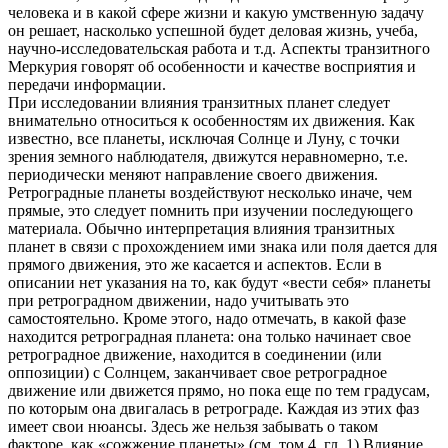
человека и в какой сфере жизни и какую умственную задачу
он решает, насколько успешной будет деловая жизнь, учеба,
научно-исследовательская работа и т.д. Аспекты транзитного
Меркурия говорят об особенности и качестве восприятия и
передачи информации.
При исследовании влияния транзитных планет следует
внимательно относиться к особенностям их движения. Как
известно, все планеты, исключая Солнце и Луну, с точки
зрения земного наблюдателя, движутся неравномерно, т.е.
периодически меняют направление своего движения.
Ретроградные планеты воздействуют несколько иначе, чем
прямые, это следует помнить при изучении последующего
материала. Обычно интерпретация влияния транзитных
планет в связи с прохождением ими знака или поля дается для
прямого движения, это же касается и аспектов. Если в
описании нет указания на то, как будут «вести себя» планеты
при ретроградном движении, надо учитывать это
самостоятельно. Кроме этого, надо отмечать, в какой фазе
находится ретроградная планета: она только начинает свое
ретроградное движение, находится в соединении (или
оппозиции) с Солнцем, заканчивает свое ретроградное
движение или движется прямо, но пока еще по тем градусам,
по которым она двигалась в ретрограде. Каждая из этих фаз
имеет свои нюансы. Здесь же нельзя забывать о таком
факторе, как «сожжение планеты» (см. том 4, гл. 1) Влияние