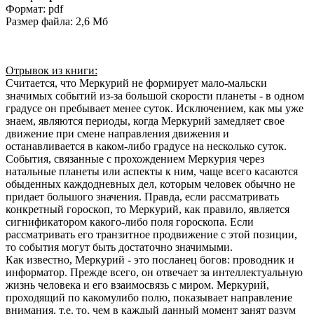
Формат: pdf
Размер файла: 2,6 Мб
Отрывок из книги:
Считается, что Меркурий не формирует мало-мальски
значимых событий из-за большой скорости планеты - в одном
градусе он пребывает менее суток. Исключением, как мы уже
знаем, являются периоды, когда Меркурий замедляет свое
движение при смене направления движения и
останавливается в каком-либо градусе на несколько суток.
События, связанные с прохождением Меркурия через
натальные планеты или аспекты к ним, чаще всего касаются
обыденных каждодневных дел, которым человек обычно не
придает большого значения. Правда, если рассматривать
конкретный гороскоп, то Меркурий, как правило, является
сигнификатором какого-либо поля гороскопа. Если
рассматривать его транзитное продвижение с этой позиции,
то события могут быть достаточно значимыми.
Как известно, Меркурий - это посланец богов: проводник и
информатор. Прежде всего, он отвечает за интеллектуальную
жизнь человека и его взаимосвязь с миром. Меркурий,
проходящий по какомулибо полю, показывает направление
внимания, т.е. то, чем в каждый данный момент занят разум