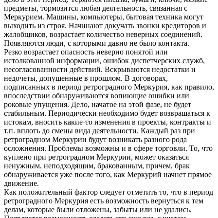
предметы, тормозится любая деятельность, связанная с
Меркурием. Машины, компьютеры, бытовая техника могут
выходить из строя. Начинают докучать звонки кредиторов и
жалобщиков, возрастает количество неверных соединений.
Появляются люди, с которыми давно не было контакта.
Резко возрастает опасность неверно понятой или
истолкованной информации, ошибок диспетчерских служб,
несогласованности действий. Вскрываются недостатки и
недочеты, допущенные в прошлом. В договорах,
подписанных в период ретроградного Меркурия, как правило,
впоследствии обнаруживаются вопиющие ошибки или
роковые упущения. Дело, начатое на этой фазе, не будет
стабильным. Периодически необходимо будет возвращаться к
истокам, вносить какие-то изменения в проекты, контракты и
т.п. вплоть до смены вида деятельности. Каждый раз при
ретроградном Меркурии будут возникать разного рода
осложнения. Проблемы возможны и в сфере торговли. То, что
куплено при ретроградном Меркурии, может оказаться
ненужным, неподходящим, бракованным, причем, брак
обнаруживается уже после того, как Меркурий начнет прямое
движение.
Как положительный фактор следует отметить то, что в период
ретроградного Меркурия есть возможность вернуться к тем
делам, которые были отложены, забыты или не удались.