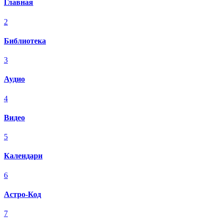
Главная
2
Библиотека
3
Аудио
4
Видео
5
Календари
6
Астро-Код
7