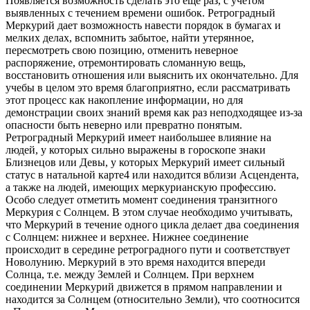
Появляется возможность сделать это еще раз, с учетом
выявленных с течением времени ошибок. Ретроградный
Меркурий дает возможность навести порядок в бумагах и
мелких делах, вспомнить забытое, найти утерянное,
пересмотреть свою позицию, отменить неверное
распоряжение, отремонтировать сломанную вещь,
восстановить отношения или выяснить их окончательно. Для
учебы в целом это время благоприятно, если рассматривать
этот процесс как накопление информации, но для
демонстрации своих знаний время как раз неподходящее из-за
опасности быть неверно или превратно понятым.
Ретроградный Меркурий имеет наибольшее влияние на
людей, у которых сильно выражены в гороскопе знаки
Близнецов или Девы, у которых Меркурий имеет сильный
статус в натальной карте4 или находится вблизи Асцендента,
а также на людей, имеющих меркурианскую профессию.
Особо следует отметить момент соединения транзитного
Меркурия с Солнцем. В этом случае необходимо учитывать,
что Меркурий в течение одного цикла делает два соединения
с Солнцем: нижнее и верхнее. Нижнее соединение
происходит в середине ретроградного пути и соответствует
Новолунию. Меркурий в это время находится впереди
Солнца, т.е. между Землей и Солнцем. При верхнем
соединении Меркурий движется в прямом направлении и
находится за Солнцем (относительно Земли), что соотносится