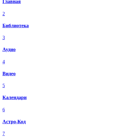
Главная
2
Библиотека
3
Аудио
4
Видео
5
Календари
6
Астро-Код
7