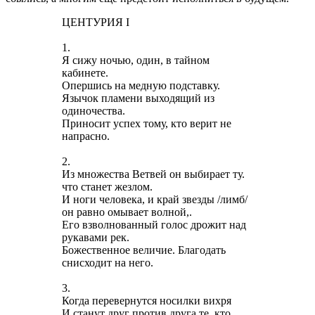
ЦЕНТУРИЯ I
1.
Я сижу ночью, один, в тайном
кабинете.
Опершись на медную подставку.
Язычок пламени выходящий из
одиночества.
Приносит успех тому, кто верит не
напрасно.
2.
Из множества Ветвей он выбирает ту.
что станет жезлом.
И ноги человека, и край звезды /лимб/
он равно омывает волной,.
Его взволнованный голос дрожит над
рукавами рек.
Божественное величие. Благодать
снисходит на него.
3.
Когда перевернутся носилки вихря
И станут друг против друга те, кто