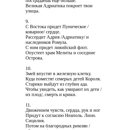
пострадаешь еще больше.
Великая Адриатика покроет твои
улицы.
9.
С Востока придет Пуническое /
коварное/ сердце.
Рассердит Адрия /Адриатику/ и
наследников Ромула.
С ним придет ливийский флот.
Опустеет храм Мелиты и соседние
Острова.
10.
Змей впустят в железную клетку.
Куда поместят семерых детей Короля.
Старики выйдут из глубин ада.
Чтобы увидеть, как умирают их дети /
их плод/, смерть и крики.
11.
Движением чувств, сердца, рук и ног
Придут к согласию Неаполь. Лион.
Сицилия.
Потом на благородных римлян /