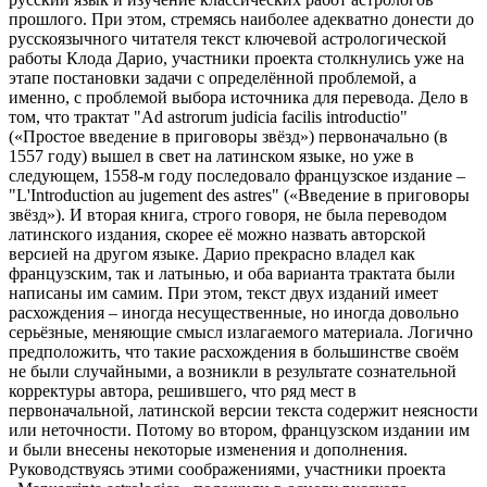
прошлого. При этом, стремясь наиболее адекватно донести до
русскоязычного читателя текст ключевой астрологической
работы Клода Дарио, участники проекта столкнулись уже на
этапе постановки задачи с определённой проблемой, а
именно, с проблемой выбора источника для перевода. Дело в
том, что трактат "Ad astrorum judicia facilis introductio"
(«Простое введение в приговоры звёзд») первоначально (в
1557 году) вышел в свет на латинском языке, но уже в
следующем, 1558-м году последовало французское издание –
"L'Introduction au jugement des astres" («Введение в приговоры
звёзд»). И вторая книга, строго говоря, не была переводом
латинского издания, скорее её можно назвать авторской
версией на другом языке. Дарио прекрасно владел как
французским, так и латынью, и оба варианта трактата были
написаны им самим. При этом, текст двух изданий имеет
расхождения – иногда несущественные, но иногда довольно
серьёзные, меняющие смысл излагаемого материала. Логично
предположить, что такие расхождения в большинстве своём
не были случайными, а возникли в результате сознательной
корректуры автора, решившего, что ряд мест в
первоначальной, латинской версии текста содержит неясности
или неточности. Потому во втором, французском издании им
и были внесены некоторые изменения и дополнения.
Руководствуясь этими соображениями, участники проекта