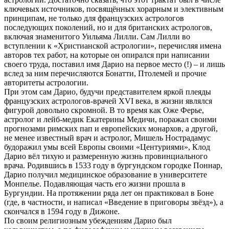
ключевых источников, посвящённых хорарным и элективным
принципам, не только для французских астрологов
последующих поколений, но и для британских астрологов,
включая знаменитого Уильяма Лилли. Сам Лилли во
вступлении к «Христианской астрологии», перечисляя имена
авторов тех работ, на которые он опирался при написании
своего труда, поставил имя Дарио на первое место (!) – и лишь
вслед за ним перечисляются Бонатти, Птолемей и прочие
авторитеты астрологии.
При этом сам Дарио, будучи представителем яркой плеяды
французских астрологов-врачей XVI века, в жизни являлся
фигурой довольно скромной. В то время как Оже Ферье,
астролог и лейб-медик Екатерины Медичи, поражал своими
прогнозами римских пап и европейских монархов, а другой,
не менее известный врач и астролог, Мишель Нострадамус
будоражил умы всей Европы своими «Центуриями», Клод
Дарио вёл тихую и размеренную жизнь провинциального
врача. Родившись в 1533 году в бургундском городке Поннар,
Дарио получил медицинское образование в университете
Монпелье. Подавляющая часть его жизни прошла в
Бургундии. На протяжении ряда лет он практиковал в Боне
(где, в частности, и написал «Введение в приговоры звёзд»), а
скончался в 1594 году в Дижоне.
По своим религиозным убеждениям Дарио был