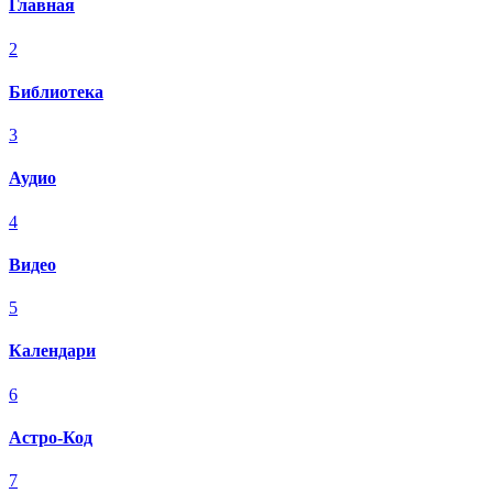
Главная
2
Библиотека
3
Аудио
4
Видео
5
Календари
6
Астро-Код
7