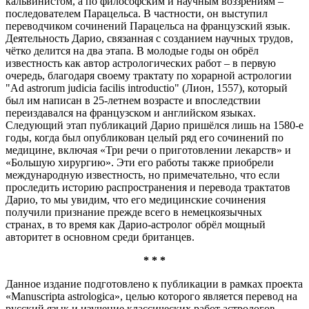
кальвинистом, а по философским и научным воззрениям –
последователем Парацельса. В частности, он выступил
переводчиком сочинений Парацельса на французский язык.
Деятельность Дарио, связанная с созданием научных трудов,
чётко делится на два этапа. В молодые годы он обрёл
известность как автор астрологических работ – в первую
очередь, благодаря своему трактату по хорарной астрологии
"Ad astrorum judicia facilis introductio" (Лион, 1557), который
был им написан в 25-летнем возрасте и впоследствии
переиздавался на французском и английском языках.
Следующий этап публикаций Дарио пришёлся лишь на 1580-е
годы, когда был опубликован целый ряд его сочинений по
медицине, включая «Три речи о приготовлении лекарств» и
«Большую хирургию». Эти его работы также приобрели
международную известность, но примечательно, что если
проследить историю распространения и перевода трактатов
Дарио, то мы увидим, что его медицинские сочинения
получили признание прежде всего в немецкоязычных
странах, в то время как Дарио-астролог обрёл мощный
авторитет в основном среди британцев.
* * *
Данное издание подготовлено к публикации в рамках проекта
«Manuscripta astrologica», целью которого является перевод на
русский язык и изучение классических работ астрологов