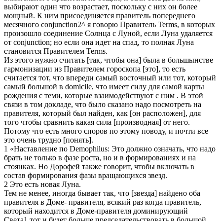
выбирают один что возрастает, поскольку с них он более
мощный. К ним присоединяется правитель попереднего
месячного conjunction2^ я говорю Правитель Terms, в которых
произошло соединение Солнца с Луной, если Луна удаляется
от conjunction; но если она идет на спад, то полная Луна
становится Правителем Terms.
Из этого нужно считать [так, чтобы она] была в большынстве
гармонизации из Правителем гороскопа [это], то есть
считается тот, что впереди самый восточный или тот, который
самый большой в domicile, что имеет силу для самой карты
рождения с теми, которые взаимодействуют с ним . В этой
связи в том докладе, что было сказано надо посмотреть на
правителя, который был найден, как [он расположен], для
того чтобы сравнить какая сила [производная] от него.
Потому что есть много споров по этому поводу, и почти все
это очень трудно [понять].
1 «Наставление по Demophilus: Это должно означать, что надо
брать не только в фазе роста, но и в формированиях и на
стоянках. Но Дорофей также говорит, чтобы включать в
состав формирования фазы вращающихся звезд.
2 Это есть новая Луна.
Тем не менее, иногда бывает так, что [звезда] найдено оба
правителя в Доме- правителя, всякий раз когда правитель,
который находится в Доме-правителя доминирующий
Света1,тот и будет больше председательствовать в большой