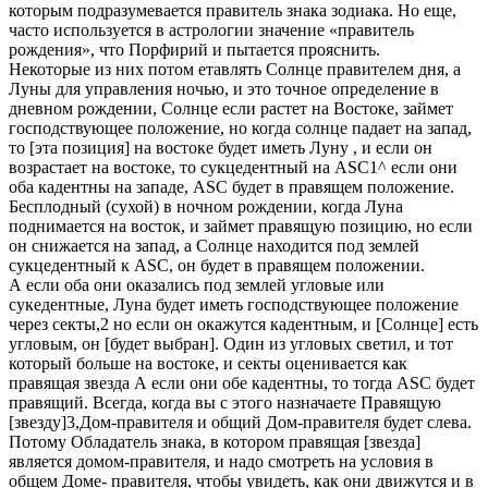
которым подразумевается правитель знака зодиака. Но еще,
часто используется в астрологии значение «правитель
рождения», что Порфирий и пытается прояснить.
Некоторые из них потом етавлять Солнце правителем дня, а
Луны для управления ночью, и это точное определение в
дневном рождении, Солнце если растет на Востоке, займет
господствующее положение, но когда солнце падает на запад,
то [эта позиция] на востоке будет иметь Луну , и если он
возрастает на востоке, то сукцедентный на ASC1^ если они
оба кадентны на западе, ASC будет в правящем положение.
Бесплодный (сухой) в ночном рождении, когда Луна
поднимается на восток, и займет правящую позицию, но если
он снижается на запад, а Солнце находится под землей
сукцедентный к ASC, он будет в правящем положении.
А если оба они оказались под землей угловые или
сукедентные, Луна будет иметь господствующее положение
через секты,2 но если он окажутся кадентным, и [Солнце] есть
угловым, он [будет выбран]. Один из угловых светил, и тот
который больше на востоке, и секты оценивается как
правящая звезда А если они обе кадентны, то тогда ASC будет
правящий. Всегда, когда вы с этого назначаете Правящую
[звезду]3,Дом-правителя и общий Дом-правителя будет слева.
Потому Обладатель знака, в котором правящая [звезда]
является домом-правителя, и надо смотреть на условия в
общем Доме- правителя, чтобы увидеть, как они движутся и в