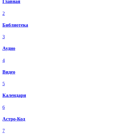
Главная
2
Библиотека
3
Аудио
4
Видео
5
Календари
6
Астро-Код
7