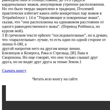
кардинальных знаков, аннулировав утренние расположения.
Но это было твердо закреплено в традиции, Птолемей
практически избегает каких-либо конкретных пар знаков в
Тетрабиблосе i. 14 и "Управляющие и покоренные знаки",
сказав, что "они расположены на одинаковом расстоянии от
одного равноденственного знака”. (Перевод Роббинса, но
курсив мой).
3 В греческом тексте ephexes "последовательные", но я думаю,
что «параллельные» лучше, то есть один по одной стороне от
линии 0-180, а
другой напротив него на другом конце линии.
Близнецов и Козерога, Рака и Стрельца, [И] Льва и
Скорпиона. Но еще говорят, что они только слышат друг
друга, но не видят друг друга за тенью Земли.1
Скачать книгу
Читать всю книгу на сайте