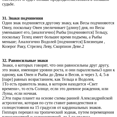
судьбе.
31. Знаки подчинения
Один знак подчиняется другому знаку, как Весы подчиняются
Овну, поскольку Овен увеличивает [длину] дня, но Весы
уменьшают его, [аналогично] Рыбы [подчиняются] Тельцу,
поскольку Телец имеет большее время подъема, а Рыбы
меньше; Аналогично Водолей [подчиняется] Близнецам ,
Козерог Раку, Стрелец Леву, Скорпион Деве.2
32. Равносильные знаки
Знаки, о которых говорят, что они равносильны друг другу,
это знаки, имеющие уровни роста, и они параллельны3 один к
одному, как Овен и Рыбы до Девы и Весов, и через 3, 4, 5-в
[паре] равных возрастанием, как Тельца и Водолея,
1То есть правитель знака, в котором находится «Свет
времени», то есть Солнце, если это дневное рождения, или
Луны, если ночная.
2Эти пары планет на основе схемы ранней Александрийской
астрологии, которая по сути ставит равноденствия и
солнцестояния на 15 градусов от кардинальных знаков.
Гиппарх перешел на тропический зодиак, путем перемещения
равноденствий и солнцестояний, до 1-го градуса