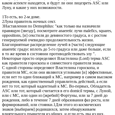
каком аспекте находятся, и будут ли они лицезреть ASC или
Луну, и какие у них возможности.
1То есть, во 2-м доме.
2Луна правитель ночных сект.
3Наставления по Demophilus: "как только вы назначили
правящую [звезду], посмотрите аnaeretic лучи malefics, squares,
oppositions, [и] секстиля до девяностого градуса, и с ростом
генерируемой очевидно продолжительность жизни.
Благоприятные распределение лучей в [части] следующие
anaeretic градус вплоть до 5-го градуса или даже больше, если
в то же время в состоянии противодействовать злу ".
Некоторые просто определяют Властелина (Lord) терма ASC
как правителя гороскопа и совместного правителя знака.
С одной стороны определяют Властелина гороскопа, и
правителя MC, если они являются угловыми [и] эффективные,
если нет то один ближащий к MC, например в самом высоком
рождения, как единственный управлитель действий, а если
нет то тот, который кадентный к МС. Во-первых, Обладатель
ASC или тот, который считается в его domicil термы, с Луной,
или с MC, или один из [жребий] Фортуны, или за 7 дней до
рождения, либо в течение 7 дней образования фаз роста, или
формирований, или стоянки.1Для этого из космических
знаков [выбираем] родившихся, затем обнаруживаем
влиятельного правителя из общих, и если есть два из них,