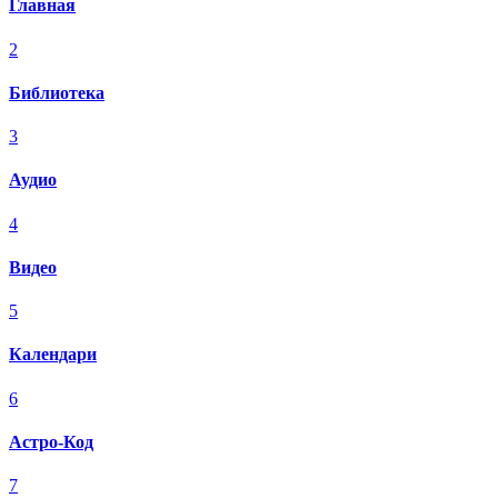
Главная
2
Библиотека
3
Аудио
4
Видео
5
Календари
6
Астро-Код
7