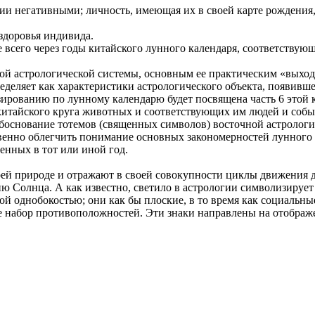
ии негативными; личность, имеющая их в своей карте рождения, 
здоровья индивида.
че всего через годы китайского лунного календа­ря, соответств
ой астро­логической системы, основным ее практическим «выхо­
еделяет как характеристики астрологического объекта, появив­ш
ирова­нию по лунному календарю будет посвящена часть 6 этой 
китай­ского круга животных и соответствующих им людей и со­бы
боснование тотемов (священных символов) вос­точной астрологи
енно облегчить понимание основных закономерностей лунно­го 
енных в тот или иной год.
воей природе и отражают в своей совокупности циклы движения
 Солнца. А как известно, светило в астрологии символизирует 
ой однобокостью; они как бы плоские, в то время как социальны
бе набор противоположностей. Эти знаки направле­ны на отобра