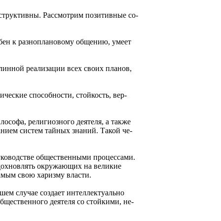
еструктивны. Рассмотрим позитивные со­
собен к разноплановому общению, умеет
линной реализации всех своих планов,
ические способности, стойкость, вер­
лософа, религиозного деятеля, а также
анием систем тайных знаний. Такой че­
руководстве общественными процесса­ми.
вдохновлять окружающих на великие
амым свою харизму власти.
чшем случае создает интеллектуально
бщественного деятеля со стойкими, не­