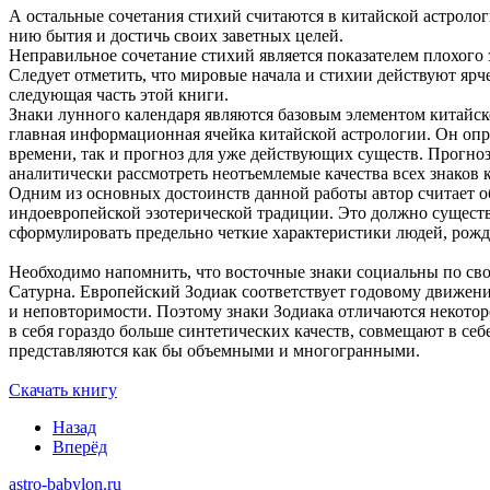
А остальные сочетания стихий считаются в китайской астролог
нию бытия и достичь своих заветных целей.
Неправильное сочетание стихий является показателем плохого 
Следует отметить, что мировые начала и стихии дейст­вуют яр
следующая часть этой книги.
Знаки лунного ка­лендаря являются базовым элементом китайск
главная инфор­мационная ячейка китайской астрологии. Он опр
времени, так и прогноз для уже действующих существ. Прогноз
аналитически рассмотреть неотъемлемые качества всех знаков 
Одним из основных достоинств данной работы автор считает о
индоевропейской эзотерической традиции. Это должно существ
сформулировать пре­дельно четкие характеристики людей, рожд
Необходимо напомнить, что восточные знаки социаль­ны по с
Сатурна. Европейский Зодиак соответствует годовому движению
и неповторимости. Поэтому знаки Зодиака отличаются некотор
в себя гораздо больше синтетических качеств, совмещают в се
представляются как бы объемными и многогранными.
Скачать книгу
Назад
Вперёд
astro-babylon.ru