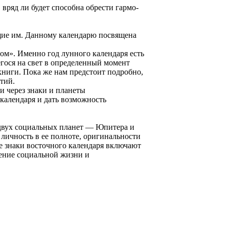
вряд ли будет способна обрести гармо­
ующие им. Данному календарю посвящена
дом». Именно год лунного календаря есть
егося на свет в определенный момент
книги. Пока же нам предстоит подробно,
тий.
и через знаки и планеты
календаря и дать возможность
 двух социальных планет — Юпитера и
личность в ее полноте, оригинальности
е знаки восточного календаря включают
жение социальной жизни и