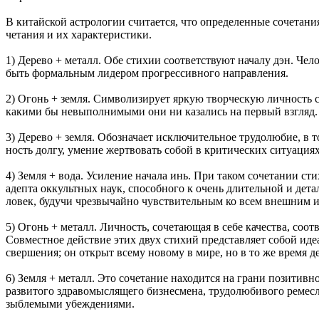
В китайской астрологии считается, что определенные сочетан
четания и их характеристики.
1) Дерево + металл. Обе стихии соответствуют началу дэн. Че
быть формальным лидером прогрессивного направления.
2) Огонь + земля. Символизирует яркую творческую личность с
какими бы невыполнимыми они ни казались на первый взгляд.
3) Дерево + земля. Обозначает исключительное трудо­любие, в 
ность долгу, умение жертвовать собой в критических си­туациях
4) Земля + вода. Усиление начала инь. При таком соче­тании ст
адепта оккультных наук, способного к очень длительной и дета
ловек, будучи чрезвычайно чувствительным ко всем внешним и
5) Огонь + металл. Личность, сочетающая в себе каче­ства, со
Совместное действие этих двух стихий представляет собой ид
свершения; он открыт всему новому в мире, но в то же время 
6) Земля + металл. Это сочетание находится на грани позитивн
развитого здравомыслящего бизнесмена, трудолюбивого ремесл
зыблемыми убеждениями.