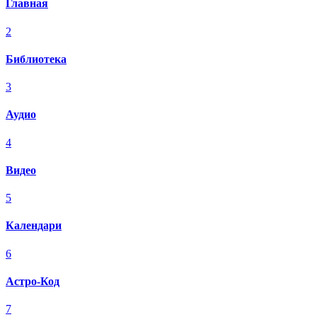
Главная
2
Библиотека
3
Аудио
4
Видео
5
Календари
6
Астро-Код
7