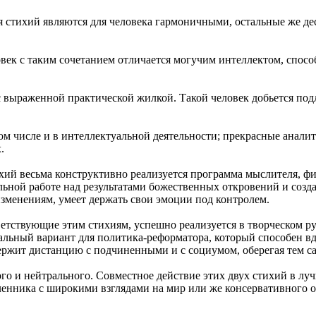
ия стихий являются для человека гармоничными, остальные же д
ловек с таким сочетанием отличается могучим ин­теллектом, спо
 выраженной практической жилкой. Такой че­ловек добьется под
том числе и в интеллектуальной деятельности; прекрасные аналит
.
ихий весьма конструктивно реализуется програм­ма мыслителя, фи
льной работе над результатами божественных от­кровений и созд
зменениям, умеет держать свои эмоции под контролем.
ответствующие этим стихиям, успешно реализуется в творческом 
еальный вариант для политика-реформатора, который способен 
держит дистанцию с подчиненными и с социумом, оберегая тем с
ого и нейтрального. Совместное действие этих двух стихий в лу
енника с широкими взглядами на мир или же кон­сервативного о