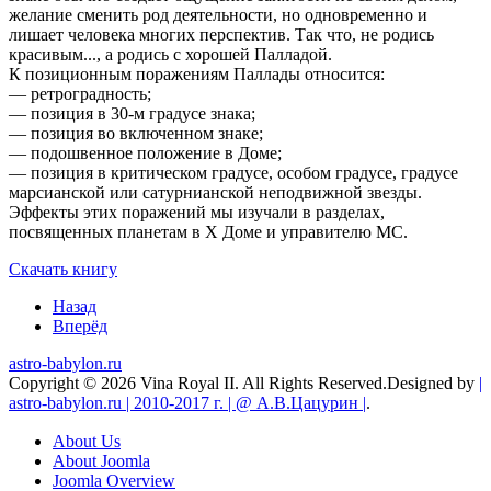
желание сменить род деятельности, но одновременно и
лишает человека многих перспектив. Так что, не родись
красивым..., а родись с хорошей Палладой.
К позиционным поражениям Паллады относится:
— ретроградность;
— позиция в 30-м градусе знака;
— позиция во включенном знаке;
— подошвенное положение в Доме;
— позиция в критическом градусе, особом градусе, градусе
марсианской или сатурнианской неподвижной звезды.
Эффекты этих поражений мы изучали в разделах,
посвященных планетам в X Доме и управителю МС.
Скачать книгу
Назад
Вперёд
astro-babylon.ru
Copyright © 2026 Vina Royal II. All Rights Reserved.
Designed by
|
astro-babylon.ru | 2010-2017 г. | @ А.В.Цацурин |
.
About Us
About Joomla
Joomla Overview