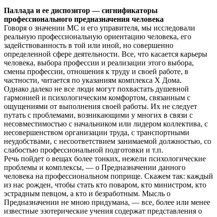
Паллада и ее диспозитор — сигнификаторы
профессионального предназначения человека
Говоря о значении МС и его управителя, мы исследовали
реальную профессиональную ориентацию человека, его
задействованность в той или иной, но совершенно
определенной сфере деятельности. Все, что касается карьеры
человека, выбора профессии и реализации этого выбора,
смены профессии, отношения к труду и своей работе, в
частности, читается по указаниям комплекса X Дома.
Однако далеко не все люди могут похвастать душевной
гармонией и психологическим комфортом, связанным с
ощущениями от выполнения своей работы. Их не следует
путать с проблемами, возникающими у многих в связи с
несовместимостью с начальником или лидером коллектива, с
несовершенством организации труда, с транспортными
неудобствами, с несоответствием занимаемой должностью, со
слабостью профессиональной подготовки и т.п.
Речь пойдет о вещах более тонких, нежели психологические
проблемы и комплексы, — о Предназначении данного
человека на профессиональном поприще. Скажем так: каждый
из нас рожден, чтобы стать кто поваром, кто министром, кто
эстрадным певцом, а кто и безработным. Мысль о
Предназначении не мною придумана, — все, более или менее
известные эзотерические учения содержат представления о