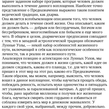
заранее заданном наборе программ, которые человек должен
выполнить в течение данного воплощения. Наиболее точно
представление о Предназначении выражено таким понятием
ведической традиции, как дхарма.
Она является всеобъемлющим описанием того, что человек
должен делать в течение своей жизни. Она описывает, каким
он должен быть — добрым или бессердечным, богачом или
бессребреником, многосемейным или бобылем и еще много
чего. В общем и целом, дхармические предписания совпадают
с тем, что в западной астрологической традиции обозначают
Лунные Узлы, — некий набор особенностей жизненного
пути, включающий в себя как психологические особенности
личности, так и реалии ее жизненного пути.
Анализируя позицию и аспектацию оси Лунных Узлов, мы
понимаем, что человек должен в жизни сделать, какой идее он
должен следовать, какова его планида, т.е. для чего человек
пришел в этот мир на этот раз, каково его Предназначение.
Таким образом, мы можем, например, выяснить, что человек
вошел в данное воплощение, чтобы научиться прощать обиды,
побеждать ревность, испытать муки одиночества и пятнадцать
лет ухаживать за парализованной матерью. А другой пришел,
чтобы, рано заработав миллионы и получив все жизненные
блага, научиться смирять свою гордыню и избавиться от
соблазна измерять весь мир в денежном эквиваленте. У
каждого свой урок, выбранный, между прочим, добровольно.