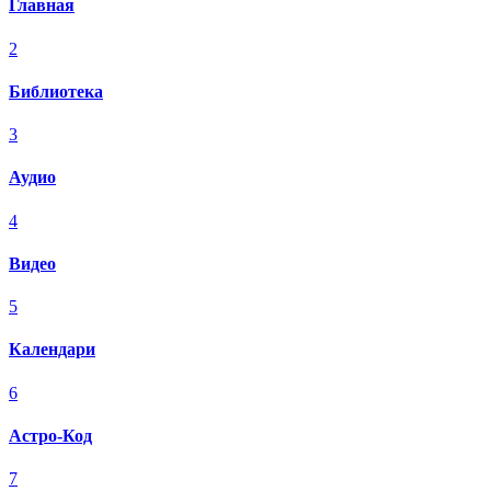
Главная
2
Библиотека
3
Аудио
4
Видео
5
Календари
6
Астро-Код
7