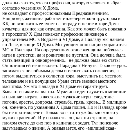
должны сказать, что та профессия, которую человек выбрал
согласно указаниям X Дома,
не совпадает с профессиональным Предназначением.
Например, женщина работает инженером-конструктором в
КБ, но всю жизнь ее тянет на эстраду и пение в хоре Дома
культуры для нее как отдушина. Как это может быть показано
в гороскопе? X Дом покажет профессию инженера с
управителем МС в Водолее и VI Доме, а Палладу мы найдем
во Льве, в конце XI Дома. Мы увидим оппозицию управителя
МС и Паллады. На определенном этапе женщина побоялась
идти в артистки, да и родители не пустили. Она должна была
стать певицей и одновременно... не должна была ею стать!
Оппозиция ей не позволяет. Парадокс? Ничуть. Таков ее урок:
заниматься нелюбимым делом и испытывать сожаления, а
потом выдвинуться в солистки хора, выступить на местном
телеканале и на полуцикле Урана стать звездой местного
масштаба. Уж это Паллада в XI Доме ей гарантирует.
Бывают и такие варианты. Мужчина идет служить в милиции
и начинает играть в жестокие мужские игры: следствие,
погони, аресты, допросы, стрельба, грязь, кровь... В милицию
он, конечно, по указаниям X Дома пошел. Но и Паллада вроде
бы не противоречит. Только вот что-то уж больно много у
мужика ранений. И у начальства он, как ни странно, на
плохом счету, до сих пор в капитанах ходит. Туг поневоле
задумаешься о жизни. А оказывается, его «милицейская»