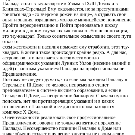
Паллада стоит в тау-квадрате к Узлам в IX/III Домах и в
Близнецах-Стрельце! Ему, оказывается, не за преступниками
гоняться надо «со зверской рожей на лице», а отдавать свой
опыт и знания, взращивать молодое милицейское пополнение.
Пройти переориентацию и Пойти преподавать в школу
милиции в данном случае ох как сложно. Это не оппозиция,
это тау-квадрат! Только сознательное осмысление своего пути,
отказ от
схем жестокости и насилия поможет ему отработать этот тау-
квадрат. В жизни такое происходит крайне редко. А для нас,
астрологов, это называется несовместимостью
общекармических указаний Лунных Узлов (несение знаний и
идей) с частным указанием Паллады на профессиональное
Предназначение.
Поэтому не следует думать, что если мы находим Палладу в
Стрельце и III Доме, то человек непременно станет
преподавателем в системе высшего образования, а если в
Тельце во II Доме, — непременно банкиром. Сначала нужно
поискать, нет ли противоречащих указаний и в каких
отношениях с Палладой и ее диспозитором находится
комплекс X Дома.
О невозможности реализовать свое профессиональное
Предназначение говорит не только аспектное поражение
Паллады. Несовершенство позиции Паллады в Доме или
знаке обычно создает ощущение занятости не своим делом,