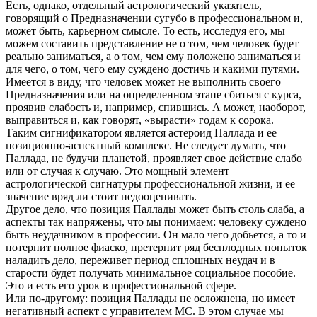
Есть, однако, отдельный астрологический указатель,
говорящий о Предназначении сугубо в профессиональном и,
может быть, карьерном смысле. То есть, исследуя его, мы
можем составить представление не о том, чем человек будет
реально заниматься, а о том, чем ему положено заниматься и
для чего, о том, чего ему суждено достичь и какими путями.
Имеется в виду, что человек может не выполнить своего
Предназначения или на определенном этапе сбиться с курса,
проявив слабость и, например, спившись. А может, наоборот,
выправиться и, как говорят, «вырасти» годам к сорока.
Таким сигнификатором является астероид Паллада и ее
позиционно-аспсктный комплекс. Не следует думать, что
Паллада, не будучи планетой, проявляет свое действие слабо
или от случая к случаю. Это мощный элемент
астрологической сигнатуры профессиональной жизни, и ее
значение вряд ли стоит недооценивать.
Другое дело, что позиция Паллады может быть столь слаба, а
аспекты так напряжены, что мы понимаем: человеку суждено
быть неудачником в профессии. Он мало чего добьется, а то и
потерпит полное фиаско, претерпит ряд бесплодных попыток
наладить дело, переживет период сплошных неудач и в
старости будет получать минимальное социальное пособие.
Это и есть его урок в профессиональной сфере.
Или по-другому: позиция Паллады не осложнена, но имеет
негативный аспект с управителем МС. В этом случае мы