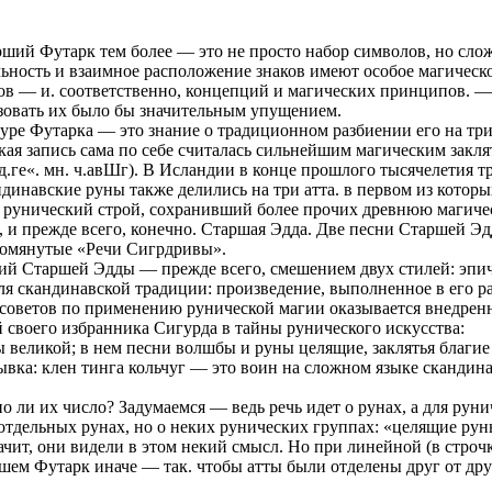
рший Футарк тем более — это не просто набор символов, но сло
льность и взаимное расположение знаков имеют особое магическо
ов — и. соответственно, концепций и магических принципов. —
ьзовать их было бы значительным упущением.
ре Футарка — это знание о традиционном разбиении его на три
ая запись сама по себе считалась сильнейшим магическим закля
нд.ге«. мн. ч.авШг). В Исландии в конце прошлого тысячелетия т
динавские руны также делились на три атта. в первом из которы
к рунический строй, сохранивший более прочих древнюю магиче
, и прежде всего, конечно. Старшая Эдда. Две песни Старшей Эд
упомянутые «Речи Сигрдривы».
й Старшей Эдды — прежде всего, смешением двух стилей: эпиче
для скандинавской традиции: произведение, выполненное в его р
нь советов по применению рунической магии оказывается внедре
своего избранника Сигурда в тайны рунического искусства:
 великой; в нем песни волшбы и руны целящие, заклятья благие 
вка: клен тинга кольчуг — это воин на сложном языке скандин
 ли их число? Задумаемся — ведь речь идет о рунах, а для руни
 отдельных рунах, но о неких рунических группах: «целящие рун
начит, они видели в этом некий смысл. Но при линейной (в строч
шем Футарк иначе — так. чтобы атты были отделены друг от дру