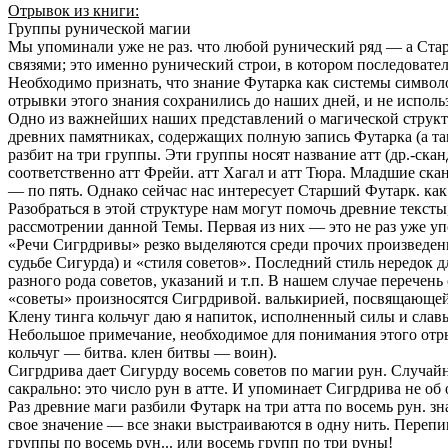
Отрывок из книги:
Группы рунической магии
Мы упоминали уже не раз. что любой рунический ряд — а Ста
связями; это именно рунический строи, в котором последовате
Необходимо признать, что знание Футарка как системы символ
отрывки этого знания сохранились до наших дней, и не испол
Одно из важнейших наших представлений о магической структу
древних памятниках, содержащих полную запись Футарка (а так
разбит на три группы. Эти группы носят название атт (др.-ска
соответственно атт Фрейи. атт Хагал и атт Тюра. Младшие скан
— по пять. Однако сейчас нас интересует Старший Футарк. ка
Разобраться в этой структуре нам могут помочь древние тексты
рассмотрении данной Темы. Первая из них — это не раз уже 
«Речи Сигрдривы» резко выделяются среди прочих произведени
судьбе Сигурда) и «стиля советов». Последний стиль нередок 
разного рода советов, указаний и т.п. В нашем случае перече
«советы» произносятся Сигрдривой. валькирией, посвящающей 
Клену тинга кольчуг даю я напиток, исполненный силы и славы
Небольшое примечание, необходимое для понимания этого отры
кольчуг — битва. клен битвы — воин).
Сигрдрива дает Сигурду восемь советов по магии рун. Случайно
сакрально: это число рун в атте. И упоминает Сигрдрива не об
Раз древние маги разбили Футарк на три атта по восемь рун. з
свое значение — все знаки выстраиваются в одну нить. Перепи
группы по восемь рун... или восемь групп по три руны!