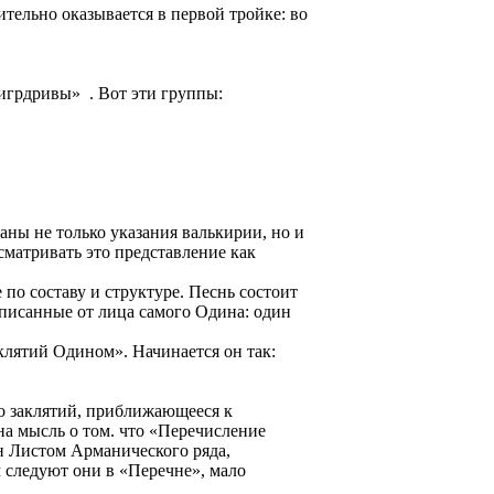
тельно оказывается в первой тройке: во
игрдривы» . Вот эти группы:
ны не только указания валькирии, но и
сматривать это представление как
 по составу и структуре. Песнь состоит
аписанные от лица самого Одина: один
клятий Одином». Начинается он так:
во заклятий, приближающееся к
на мысль о том. что «Перечисление
он Листом Арманического ряда,
м следуют они в «Перечне», мало