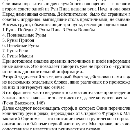
Слишком поразительно для случайного совпадения — в первом «
втором совете одной из Рун Пива названа руна Науд. и она ока
Перед нами явная система. Действительно, было бы странным 
советы Сигрдривы. выглядящие столь практичными, не связаны
Восемь групп, обьединяющие три руны, имеющие одинаковые но
1.Руны Победы 2. Руны Пива З.Руиы Волшбы
4. Повивальные Руны
5. Руны Прибоя
6. Целебные Руны
7. Руны Речи
8. Руны Мысли
При дотошном анализе древних источников и иной информации 
иные данные. Это позволяет говорить уже не просто о «группа
источник дополнительной информации...
Второй эддический текст, который будет задействован нами в д
из нескольких отдельных блоков, явно различных по происхож
из них и интересует нас сейчас.
Этот фрагмент часто выделяют в самостоятельное произведени
Заклинанья я знаю — не знает никто их, далее конунгов жены..
(Речи Высокого. 146)
Далее следуют восемнадцать строф, в которых Один перечисляе
количеству рун в рядах, переходных от Старшего Футарка к М
заклятий Одином» — это описание некоего рунического строя. 
описанного в 9-й теме первой части курса. Мы. однако, не скл
сопоставимы с известными руническими рядами.