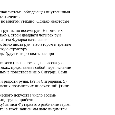
жная система, обладающая внутренними
е значение.
 во многом утеряно. Однако некоторые
 группы по восемь рун. На. многих
тьем), строй двадцати четырех рун
ри атта Футарка назывались
х было шесть рун. а во втором и третьем
скую структуру.
ды будут интересовать нас при
ского (песнь посвящена рассказу о
амках, представляет собой перечисление
нным в повествование о Сигурде. Сами
и радости руны. (Речи Сигрдривы. 5)
авских поэтических иносказаний {типг
ческого искусства число восемь
ы», «руны прибоя»...
ку) записи Футарка это разбиение теряет
га: в такой записи мы явно видим три