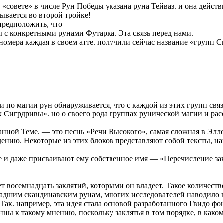
совете» в числе Рун Победы указана руна Тейваз. и она действи
зывается во второй тройке!
предположить, что
 с конкретными рунами Футарка. Эта связь перед нами.
мера каждая в своем атте. получили сейчас название «групп С
по магии рун обнаруживается, что с каждой из этих групп связа
х Сигрдривы». но о своего рода группах рунической магии и рас
анной Теме. — это песнь «Речи Высокого», самая сложная в Элле
дению. Некоторые из этих блоков представляют собой тексты, н
е и даже присваивают ему собственное имя — «Перечисление за
.
т восемнадцать заклятий, которыми он владеет. Такое количест
ладшим скандинавским рунам, многих исследователей наводило 
Так. например, эта идея стала основой разработанного Гвидо ф
онны к такому мнению, поскольку заклятья в том порядке, в како