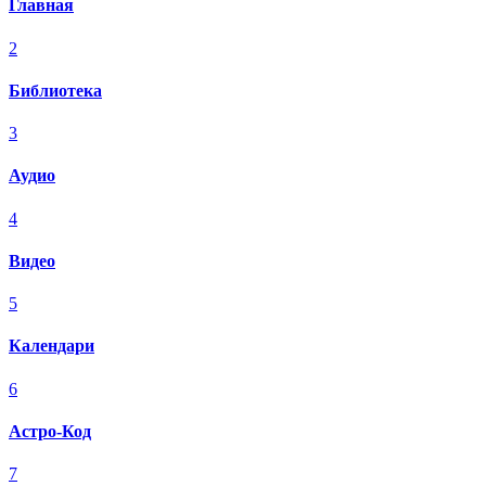
Главная
2
Библиотека
3
Аудио
4
Видео
5
Календари
6
Астро-Код
7