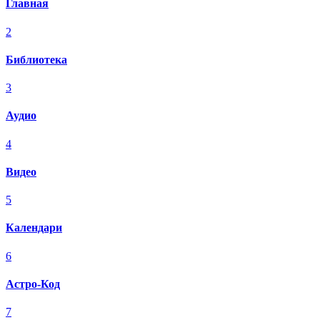
Главная
2
Библиотека
3
Аудио
4
Видео
5
Календари
6
Астро-Код
7