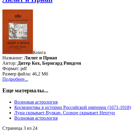
Книга
Название:
Лилит и Приап
Автор:
Дитер Кох, Бернгард Риндген
Формат: pdf
Размер файла: 46,2 Мб
Подробнее...
Еще материалы...
Волновая астрология
Косморитмы в истории Российской империи (1671-1918)
Луна скрывает Вулкан. Солнце скрывает Нептун
Волновая астрология
Страница 3 из 24