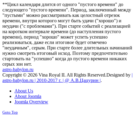
**Цикл календаря длится от одного "пустого времени" до
следующего "пустого времени". Период, заключенный между
"пустыми" можно рассматривать как целостный отрезок
времени, внутри которого могут быть удачи ("хорошо") и
неудачи ("с проблемами"). При старте событий с реализацией
на коротком интервале времени (до наступления пустого
времени), период "хорошо" может успеть успешно
реализоваться, даже если итоговое будет отмечено
"неудачным", серым. При старте более длительных начинаний
нужно смотреть итоговый исход. Поэтому предпочтительно
стартовать на "успешно" когда до пустого времени никаких
серых зон нет.
astro-babylon.ru
Copyright © 2026 Vina Royal II. All Rights Reserved.
Designed by
|
astro-babylon.ru | 2010-2017 г. | @ А.В.Цацурин |
.
About Us
About Joomla
Joomla Overview
Goto Top