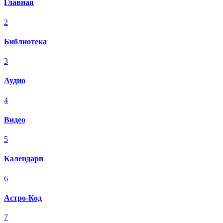
Главная
2
Библиотека
3
Аудио
4
Видео
5
Календари
6
Астро-Код
7