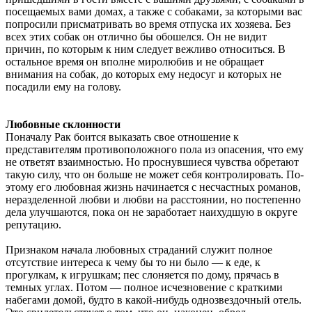
посещаемых вами домах, а также с собаками, за которыми вас
попросили присматривать во время отпуска их хозяева. Без
всех этих собак он отлично бы обо­шелся. Он не видит
причин, по которым к ним следует вежливо относиться. В
остальное время он вполне миролюбив и не обращает
внимания на собак, до которых ему недосуг и которых не
посадили ему на голову.
Любовные склонности
Поначалу Рак боится выказать свое отноше­ние к
представителям противоположного пола из опасения, что ему
не ответят взаимностью. Но проснувшиеся чувства обретают
такую силу, что он больше не может себя контролировать. По­
этому его любовная жизнь начинается с несча­стных романов,
неразделенной любви и любви на расстоянии, но постепенно
дела улучшаются, пока он не заработает наихудшую в округе
ре­путацию.
Признаком начала любовных страданий слу­жит полное
отсутствие интереса к чему бы то ни было — к еде, к
прогулкам, к игрушкам; пес слоняется по дому, прячась в
темных углах. По­том — полное исчезновение с краткими
набега­ми домой, будто в какой-нибудь однозвездочный отель.