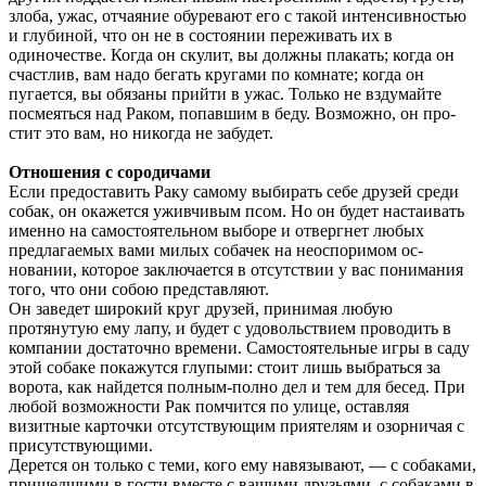
злоба, ужас, отча­яние обуревают его с такой интенсивностью
и глубиной, что он не в состоянии переживать их в
одиночестве. Когда он скулит, вы должны пла­кать; когда он
счастлив, вам надо бегать круга­ми по комнате; когда он
пугается, вы обязаны прийти в ужас. Только не вздумайте
посмеяться над Раком, попавшим в беду. Возможно, он про­
стит это вам, но никогда не забудет.
Отношения с сородичами
Если предоставить Раку самому выбирать себе друзей среди
собак, он окажется уживчивым псом. Но он будет настаивать
именно на само­стоятельном выборе и отвергнет любых
предла­гаемых вами милых собачек на неоспоримом ос­
новании, которое заключается в отсутствии у вас понимания
того, что они собою представляют.
Он заведет широкий круг друзей, принимая любую
протянутую ему лапу, и будет с удоволь­ствием проводить в
компании достаточно вре­мени. Самостоятельные игры в саду
этой соба­ке покажутся глупыми: стоит лишь выбраться за
ворота, как найдется полным-полно дел и тем для бесед. При
любой возможности Рак помчит­ся по улице, оставляя
визитные карточки отсут­ствующим приятелям и озорничая с
присутству­ющими.
Дерется он только с теми, кого ему навязыва­ют, — с собаками,
пришедшими в гости вместе с вашими друзьями, с собаками в