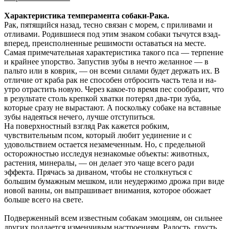
Характеристика темперамента собаки-Рака.
Рак, пятящийся назад, тесно связан с морем, с приливами и
отливами. Родившиеся под этим знаком собаки тычутся взад-
вперед, преиспол­ненные решимости оставаться на месте.
Самая примечательная характеристика такого пса — терпение
и крайнее упорство. Запустив зу­бы в нечто желанное — в
пальто или в коврик, — он всеми силами будет держать их. В
отличие от краба рак не способен отбросить часть тела и на­
утро отрастить новую. Через какое-то время пес сообразит, что
в результате столь крепкой хватки потерял два-три зуба,
которые сразу не вырастают. А поскольку собаке на вставные
зубы надеяться нечего, лучше отступиться.
На поверхностный взгляд Рак кажется робким,
чувствительным псом, который любит уединение и с
удовольствием остается незамеченным. Но, с предельной
осторожностью исследуя незнакомые объекты: животных,
растения, минералы, — он делает это чаще всего ради
эффекта. Прячась за диваном, чтобы не столкнуться с
большим бу­мажным мешком, или неудержимо дрожа при виде
новой ванны, он выпрашивает внимания, которое обожает
больше всего на свете.
Подверженный всем известным собакам эмо­циям, он сильнее
других поддается изменчивым настроениям. Радость, грусть,