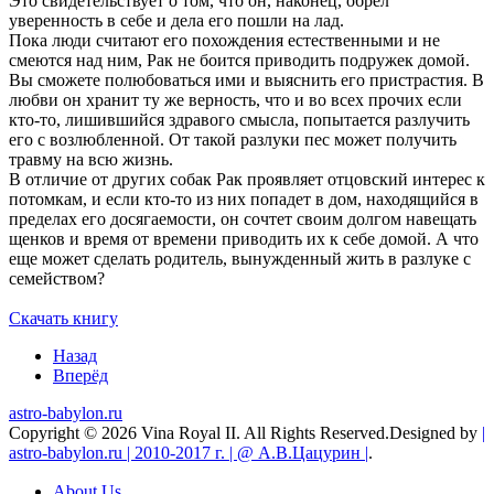
Это свидетельствует о том, что он, нако­нец, обрел
уверенность в себе и дела его пошли на лад.
Пока люди считают его похождения естествен­ными и не
смеются над ним, Рак не боится при­водить подружек домой.
Вы сможете полюбо­ваться ими и выяснить его пристрастия. В
любви он хранит ту же верность, что и во всех прочих если
кто-то, лишившийся здравого смысла, по­пытается разлучить
его с возлюбленной. От та­кой разлуки пес может получить
травму на всю жизнь.
В отличие от других собак Рак проявляет от­цовский интерес к
потомкам, и если кто-то из них попадет в дом, находящийся в
пределах его досягаемости, он сочтет своим долгом навещать
щенков и время от времени приводить их к себе домой. А что
еще может сделать родитель, вы­нужденный жить в разлуке с
семейством?
Скачать книгу
Назад
Вперёд
astro-babylon.ru
Copyright © 2026 Vina Royal II. All Rights Reserved.
Designed by
|
astro-babylon.ru | 2010-2017 г. | @ А.В.Цацурин |
.
About Us