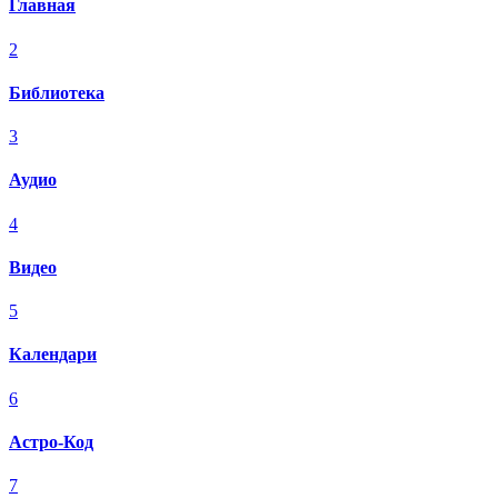
Главная
2
Библиотека
3
Аудио
4
Видео
5
Календари
6
Астро-Код
7